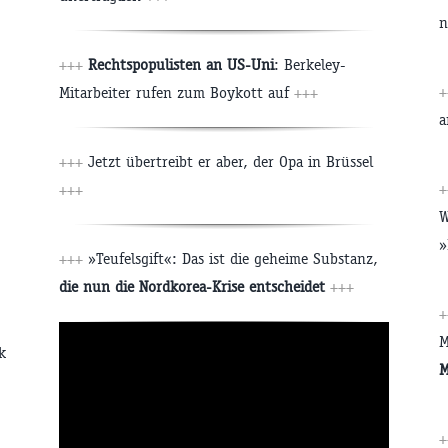
n
+++
Rechtspopulisten an US-Uni
: Berkeley-
+
Mitarbeiter rufen zum Boykott auf
+++
a
+++
Jetzt übertreibt er aber, der Opa in Brüssel
+
+++
W
»
+++
»Teufelsgift«: Das ist die geheime Substanz,
die nun die Nordkorea-Krise entscheidet
+++
+
M
k
M
+