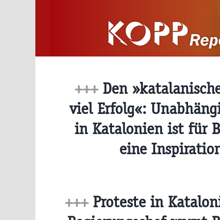
Zum
Inhalt
springen
+++
Den »katalanisch
viel Erfolg«: Unabhäng
in Katalonien ist für 
eine Inspirati
+++
Proteste in Katalon