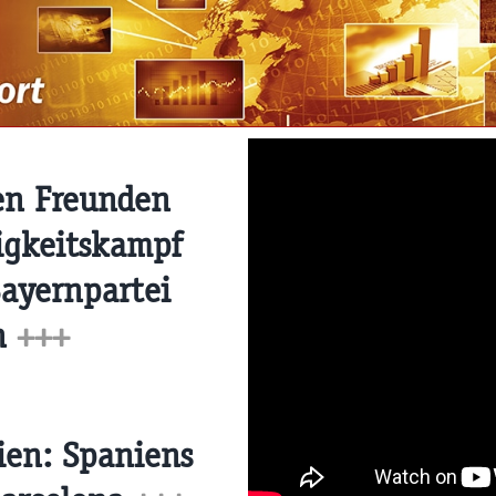
en Freunden
igkeitskampf
Bayernpartei
on
+++
ien: Spaniens