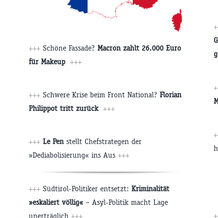
+
G
+++
Schöne Fassade?
Macron zahlt 26.000 Euro
g
für Makeup
+++
+
+++
Schwere Krise beim Front National?
Florian
M
Philippot tritt zurück
+++
+
+++
Le Pen
stellt Chefstrategen der
h
»Dediabolisierung« ins Aus
+++
+++
Südtirol-Politiker entsetzt:
Kriminalität
»eskaliert völlig«
– Asyl-Politik macht Lage
+
unerträglich
+++