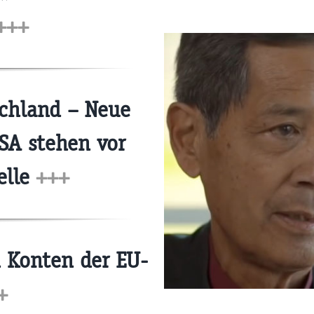
+++
chland – Neue
SA stehen vor
elle
+++
 Konten der EU-
+