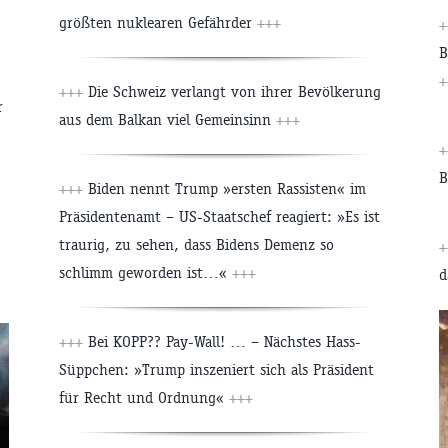
größten nuklearen Gefährder
+++
+
B
+
+++
Die Schweiz verlangt von ihrer Bevölkerung
r
aus dem Balkan viel Gemeinsinn
+++
+
B
+++
Biden nennt Trump »ersten Rassisten« im
Präsidentenamt – US-Staatschef reagiert: »Es ist
traurig, zu sehen, dass Bidens Demenz so
+
schlimm geworden ist…«
+++
d
+++
Bei KOPP?? Pay-Wall! … – Nächstes Hass-
Süppchen: »Trump inszeniert sich als Präsident
für Recht und Ordnung«
+++