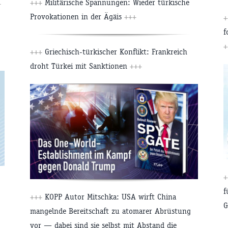
+++
Militärische Spannungen: Wieder türkische
+
Provokationen in der Ägäis
+++
+
f
+
+++
Griechisch-türkischer Konflikt: Frankreich
droht Türkei mit Sanktionen
+++
+
f
+++
KOPP Autor Mitschka: USA wirft China
G
mangelnde Bereitschaft zu atomarer Abrüstung
vor — dabei sind sie selbst mit Abstand die