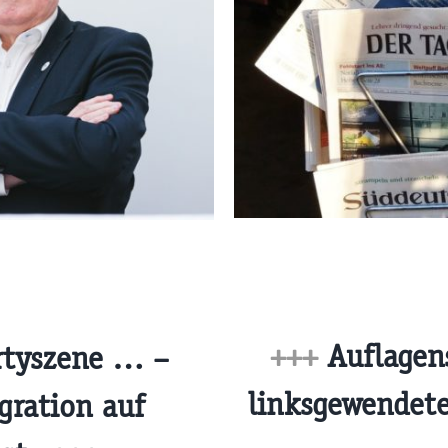
+++
Auflagens
rtyszene … –
linksgewendete
gration auf