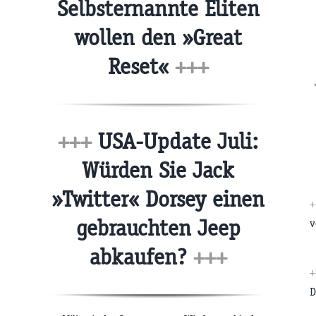
Selbsternannte Eliten
wollen den »Great
Reset«
+++
+++
USA-Update Juli:
Würden Sie Jack
»Twitter« Dorsey einen
+
gebrauchten Jeep
v
abkaufen?
+++
+
D