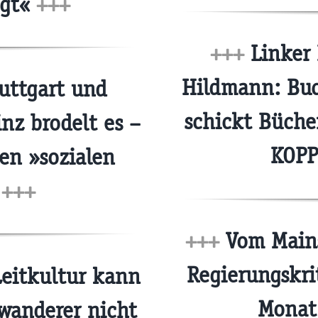
igt«
+++
+++
Linker 
Hildmann: Bu
uttgart und
schickt Büche
nz brodelt es –
KOPP
en »sozialen
«
+++
+++
Vom Mains
Regierungskri
eitkultur kann
Monat
wanderer nicht