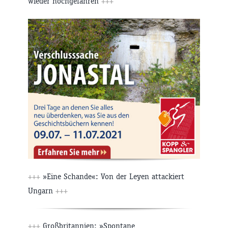
wieder hochgefahren
+++
+++
»Eine Schande«: Von der Leyen attackiert
Ungarn
+++
+++
Großbritannien: »Spontane