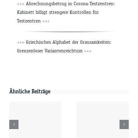
+++
Abrechnungsbetrug in Corona-Testzentren:
Kabinett billigt strengere Kontrollen für
Testzentren
+++
+++
Griechisches Alphabet der Grausamkeiten:
Grenzenloser Variantenreichtum
+++
Ähnliche Beiträge
Samstag
Freitag
6
08.08.2026
07.08.2026