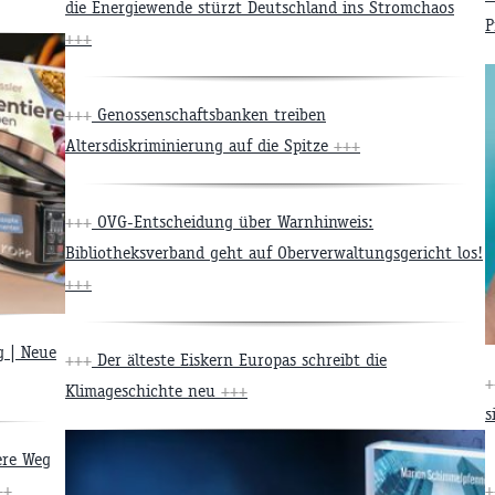
die Energiewende stürzt Deutschland ins Stromchaos
P
+++
+++
Genossenschaftsbanken treiben
Altersdiskriminierung auf die Spitze
+++
+++
OVG-Entscheidung über Warnhinweis:
Bibliotheksverband geht auf Oberverwaltungsgericht los!
+++
g | Neue
+++
Der älteste Eiskern Europas schreibt die
+
Klimageschichte neu
+++
s
ere Weg
++
+