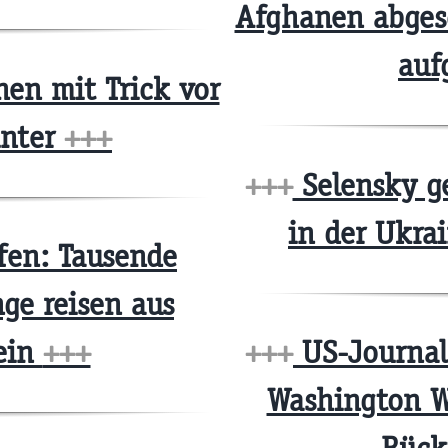
Afghanen abges
au
en mit Trick vor
unter
+++
+++
Selensky g
in der Ukra
fen: Tausende
ge reisen aus
ein
+++
+++
US-Journal
Washington W