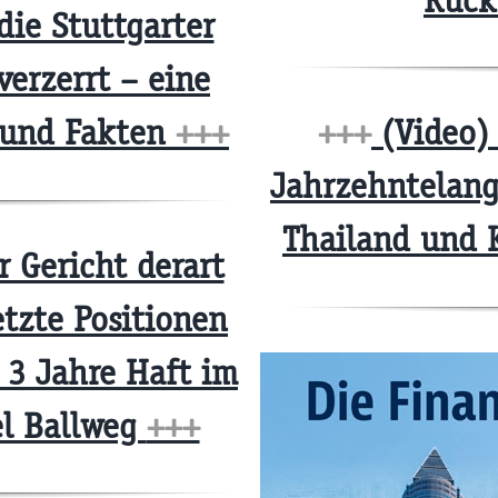
Rück
die Stuttgarter
verzerrt – eine
n und Fakten
+++
+++
(Video) 
Jahrzehntelang
Thailand und 
 Gericht derart
tzte Positionen
r 3 Jahre Haft im
el Ballweg
+++