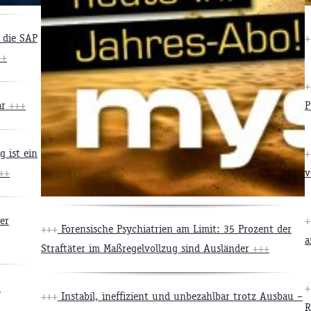
 die SAP
+
++
+
ar
+++
P
 ist ein
+
++
v
er
+
+++
Forensische Psychiatrien am Limit: 35 Prozent der
a
Straftäter im Maßregelvollzug sind Ausländer
+++
n
+
+++
Instabil, ineffizient und unbezahlbar trotz Ausbau –
R