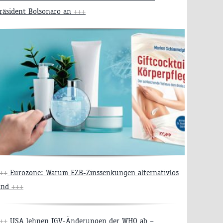
räsident Bolsonaro an
+++
++
Eurozone: Warum EZB-Zinssenkungen alternativlos
ind
+++
++
USA lehnen IGV-Änderungen der WHO ab –