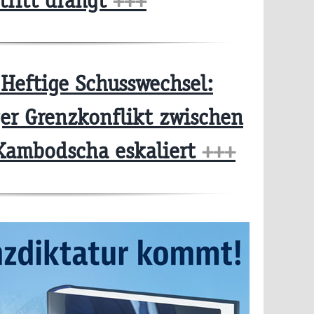
tritt drängt
+++
Heftige Schusswechsel:
er Grenzkonflikt zwischen
Kambodscha eskaliert
+++