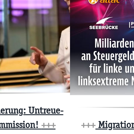
erung: Untreue-
ommission!
+++
+++
Migratio