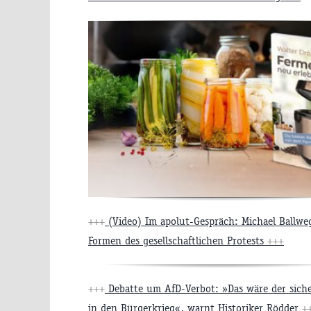
+++
(Video) Im apolut-Gespräch: Michael Ballwe
Formen des gesellschaftlichen Protests
+++
+++
Debatte um AfD-Verbot: »Das wäre der sich
in den Bürgerkrieg«, warnt Historiker Rödder
+