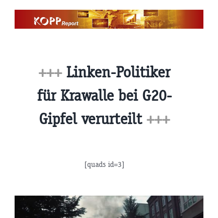
Zum
Inhalt
springen
+++
Linken-Politiker
für Krawalle bei G20-
Gipfel verurteilt
+++
[quads id=3]