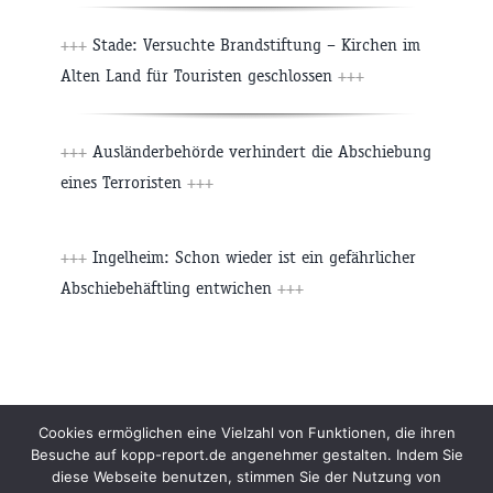
+++
Stade: Versuchte Brandstiftung – Kirchen im
Alten Land für Touristen geschlossen
+++
+++
Ausländerbehörde verhindert die Abschiebung
eines Terroristen
+++
+++
Ingelheim: Schon wieder ist ein gefährlicher
Abschiebehäftling entwichen
+++
Beiträge
Archiv
Impressum
Newsletter
Cookies ermöglichen eine Vielzahl von Funktionen, die ihren
Besuche auf kopp-report.de angenehmer gestalten. Indem Sie
Kopp Verlag
Datenschutzerklärung
diese Webseite benutzen, stimmen Sie der Nutzung von