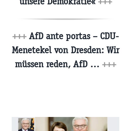
unsere Demokratie«
+++
+++
AfD ante portas – CDU-
Menetekel von Dresden: Wir
müssen reden, AfD …
+++