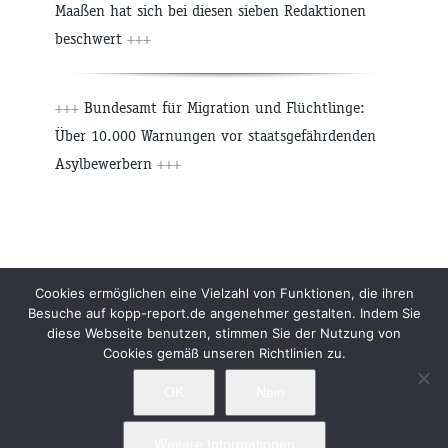
Maaßen hat sich bei diesen sieben Redaktionen
beschwert
+++
+++
Bundesamt für Migration und Flüchtlinge:
Über 10.000 Warnungen vor staatsgefährdenden
Asylbewerbern
+++
Beiträge
Archiv
Impressum
Newsletter
Cookies ermöglichen eine Vielzahl von Funktionen, die ihren
Besuche auf kopp-report.de angenehmer gestalten. Indem Sie
Kopp Verlag
Datenschutzerklärung
diese Webseite benutzen, stimmen Sie der Nutzung von
Cookies gemäß unseren Richtlinien zu.
OK
Nein
Weitere Informationen