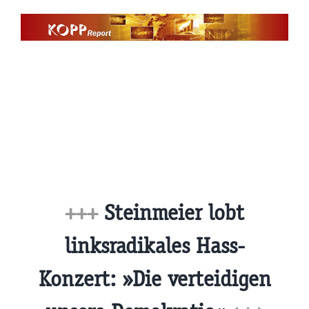
Zum
Inhalt
springen
+++
Steinmeier lobt
linksradikales Hass-
Konzert: »Die verteidigen