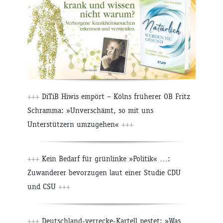
+++
DiTiB Hiwis empört – Kölns früherer OB Fritz
Schramma: »Unverschämt, so mit uns
Unterstützern umzugehen«
+++
+++
Kein Bedarf für grünlinke »Politik« …:
Zuwanderer bevorzugen laut einer Studie CDU
und CSU
+++
+++
Deutschland-verrecke-Kartell pestet: »Was