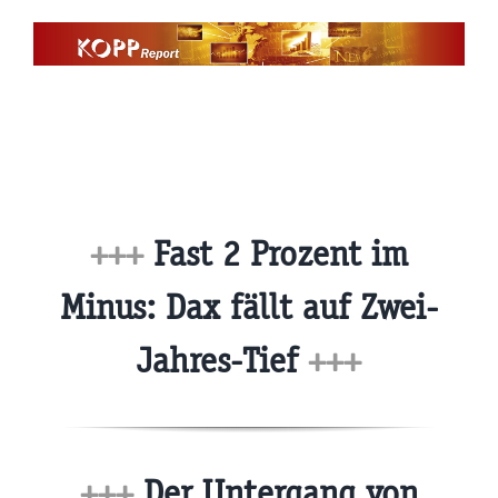
Zum
Inhalt
springen
+++
Fast 2 Prozent im
Minus: Dax fällt auf Zwei-
Jahres-Tief
+++
+++
Der Untergang von