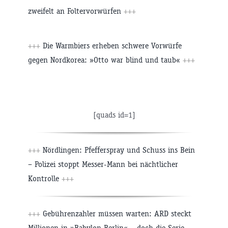
zweifelt an Foltervorwürfen
+++
+++
Die Warmbiers erheben schwere Vorwürfe
gegen Nordkorea: »Otto war blind und taub«
+++
[quads id=1]
+++
Nördlingen: Pfefferspray und Schuss ins Bein
– Polizei stoppt Messer-Mann bei nächtlicher
Kontrolle
+++
+++
Gebührenzahler müssen warten: ARD steckt
Millionen in »Babylon Berlin« – doch die Serie