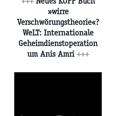
+++
Neues KOPP Buch
»wirre
Verschwörungstheorie«?
WeLT: Internationale
Geheimdienstoperation
um Anis Amri
+++