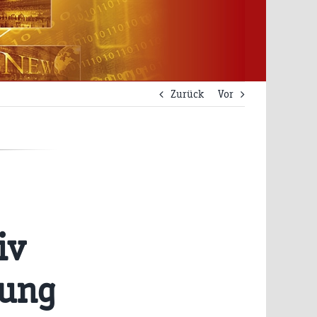
Zurück
Vor
iv
rung