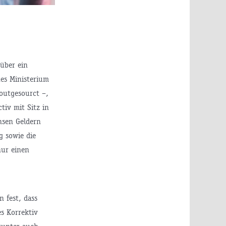
über ein
hes Ministerium
 outgesourct –,
iv mit Sitz in
nsen Geldern
g sowie die
nur einen
 fest, dass
es Korrektiv