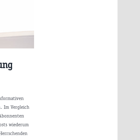
ung
nformativen
. Im Vergleich
 Abonnenten
Posts wiederum
 Herrschenden