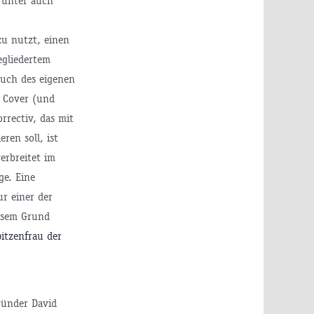
arunter auch
zu nutzt, einen
egliedertem
uch des eigenen
n Cover (und
rrectiv, das mit
ren soll, ist
erbreitet im
ge. Eine
ur einer der
iesem Grund
itzenfrau der
ründer David