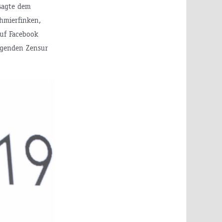
rsagte dem
chmierfinken,
uf Facebook
olgenden Zensur