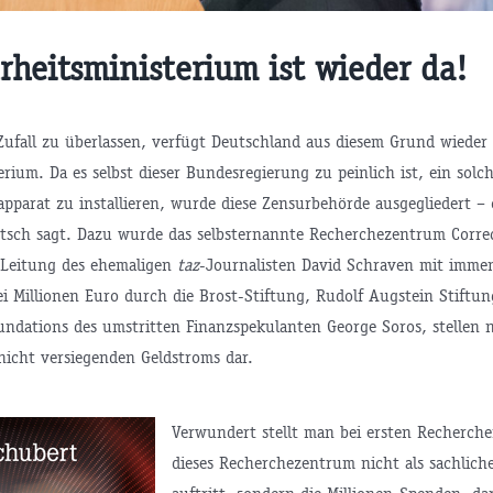
rheitsministerium ist wieder da!
ufall zu überlassen, verfügt Deutschland aus diesem Grund wieder 
rium. Da es selbst dieser Bundesregierung zu peinlich ist, ein solc
kapparat zu installieren, wurde diese Zensurbehörde ausgegliedert –
sch sagt. Dazu wurde das selbsternannte Recherchezentrum Correct
 Leitung des ehemaligen
taz
-Journalisten David Schraven mit imme
ei Millionen Euro durch die Brost-Stiftung, Rudolf Augstein Stiftun
undations des umstritten Finanzspekulanten George Soros, stellen 
 nicht versiegenden Geldstroms dar.
Verwundert stellt man bei ersten Recherchen
dieses Recherchezentrum nicht als sachlich