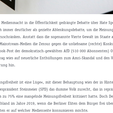
er Medienmacht in die Öffentlichkeit gedrängte Debatte über Hate S
ch immer deutlicher als gezielte Ablenkungsdebatte, um die Meinung
zuschränken. Anstatt dass die sogenannte Vierte Gewalt im Staate 
 Mainstream-Medien die Zensur gegen die unliebsame (rechte) Konku
ook-Post der demokratisch-gewählten AfD (510 000 Abonnenten) Op
trag wies auf neuerliche Enthüllungen zum Amri-Skandal und den 
rung hin.
ngsfreiheit ist eine Lüge«, mit dieser Behauptung wies der in Hin
spräsident Steinmeier (SPD) das dumme Volk zurecht, das in reprä
s zu 75% eine mangelnde Meinungsfreiheit kritisiert hatte. Doch D
chland im Jahre 2019, wenn die Berliner Eliten dem Bürger frei übe
ten er auf welcher Medienseite konsumieren möchte.