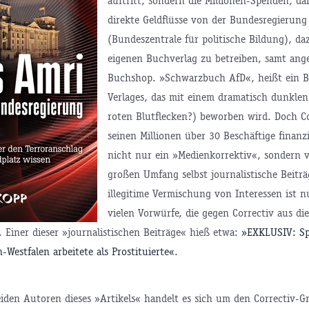
auftritt, sondern die Millionen-Spenden, d
direkte Geldflüsse von der Bundesregierung
(Bundeszentrale für politische Bildung), da
eigenen Buchverlag zu betreiben, samt ang
Buchshop. »Schwarzbuch AfD«, heißt ein B
Verlages, das mit einem dramatisch dunkle
roten Blutflecken?) beworben wird. Doch Co
seinen Millionen über 30 Beschäftige finanzie
nicht nur ein »Medienkorrektiv«, sondern v
großen Umfang selbst journalistische Beiträ
illegitime Vermischung von Interessen ist n
vielen Vorwürfe, die gegen Correctiv aus d
 Einer dieser »journalistischen Beiträge« hieß etwa:
»EXKLUSIV: Sp
-Westfalen arbeitete als Prostituierte«
.
eiden Autoren dieses »Artikels« handelt es sich um den Correctiv-G