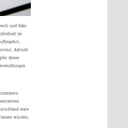
peech und Fake
sfreiheit im
aufbegehrt,
rrenz. Aktuell
fer dieser
Verwicklungen
terzimmern
sentativen
eutschland wäre
rlassen würden,