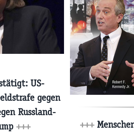
tätigt: US-
eldstrafe gegen
gen Russland-
+++
Menschenv
rump
+++