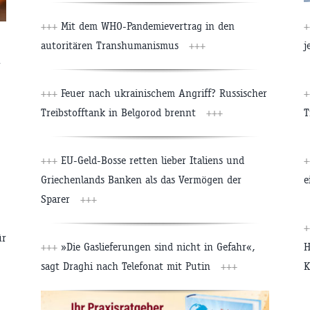
+++
Mit dem WHO-Pandemievertrag in den
+
autoritären Transhumanismus
+++
j
r
+++
Feuer nach ukrainischem Angriff? Russischer
+
Treibstofftank in Belgorod brennt
+++
T
+++
EU-Geld-Bosse retten lieber Italiens und
+
Griechenlands Banken als das Vermögen der
e
Sparer
+++
+
ür
+++
»Die Gaslieferungen sind nicht in Gefahr«,
H
sagt Draghi nach Telefonat mit Putin
+++
K