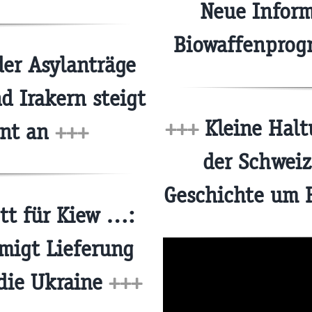
Neue Inform
Biowaffenprog
er Asylanträge
d Irakern steigt
+++
Kleine Halt
ent an
+++
der Schweiz
Geschichte um 
tt für Kiew …:
migt Lieferung
die Ukraine
+++