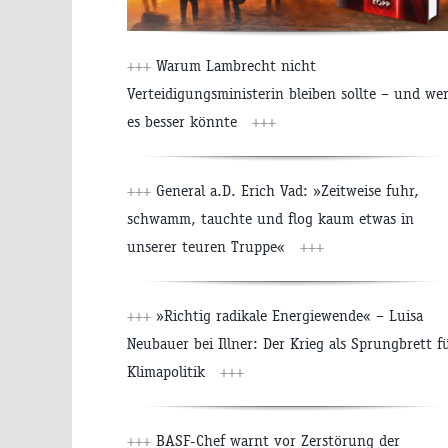
+++
Warum Lambrecht nicht
Verteidigungsministerin bleiben sollte – und we
es besser könnte
+++
+++
General a.D. Erich Vad: »Zeitweise fuhr,
schwamm, tauchte und flog kaum etwas in
unserer teuren Truppe«
+++
+++
»Richtig radikale Energiewende« – Luisa
Neubauer bei Illner: Der Krieg als Sprungbrett f
Klimapolitik
+++
+++
BASF-Chef warnt vor Zerstörung der