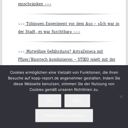
einschränken
+++
+++
Tübingen-Experiment vor dem Aus – »Ich war in
der Stadt, es war furchtbar«
+++
+++
Mutwillige Gefährdung? AstraZeneca mit
Pfizer/Biontech kombinieren – STIKO spielt mit der
Gesundheit von unter 60jährigen
+++
Cookies ermöglichen eine Vielzahl von Funktionen, die ihren
Besuche auf kopp-report.de angenehmer gestalten. Indem Sie
diese Webseite benutzen, stimmen Sie der Nutzung von
+++
Teil 2 zum 60. Jahrestag des Anwerbeabkommens
Cookies gemäß unseren Richtlinien zu.
mit der Türkei: Umvolkung ohne Ende?
+++
OK
Nein
Weitere Informationen