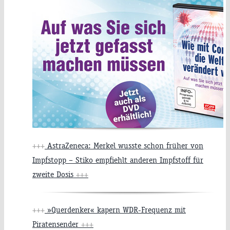
+++
AstraZeneca: Merkel wusste schon früher von
Impfstopp – Stiko empfiehlt anderen Impfstoff für
zweite Dosis
+++
+++
»Querdenker« kapern WDR-Frequenz mit
Piratensender
+++