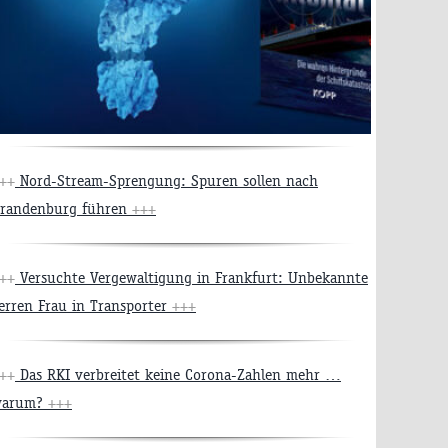
++
Nord-Stream-Sprengung: Spuren sollen nach
randenburg führen
+++
++
Versuchte Vergewaltigung in Frankfurt: Unbekannte
erren Frau in Transporter
+++
++
Das RKI verbreitet keine Corona-Zahlen mehr …
warum?
+++