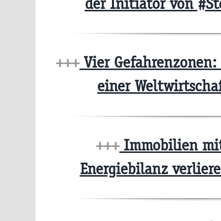
der Initiator von #
+++
Vier Gefahrenzonen: 
einer Weltwirtscha
+++
Immobilien mit
Energiebilanz verlie