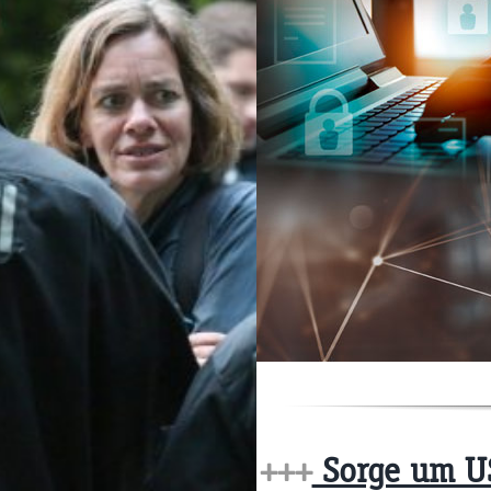
+++
Sorge um US