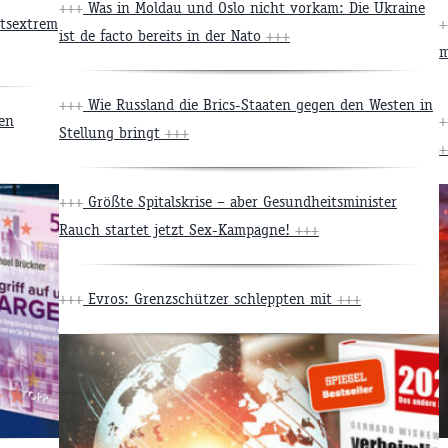
+++
Was in Moldau und Oslo nicht vorkam: Die Ukraine
htsextrem
+
ist de facto bereits in der Nato
+++
m
+++
Wie Russland die Brics-Staaten gegen den Westen in
en
+
Stellung bringt
+++
+
+++
Größte Spitalskrise – aber Gesundheitsminister
Rauch startet jetzt Sex-Kampagne!
+++
+++
Evros: Grenzschützer schleppten mit
+++