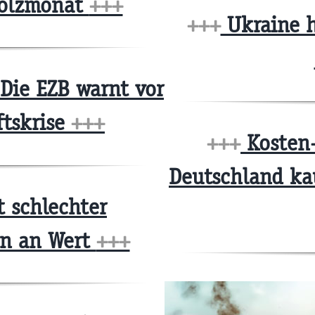
Stolzmonat
+++
+++
Ukraine h
Die EZB warnt vor
ftskrise
+++
+++
Kosten-
Deutschland ka
 schlechter
ren an Wert
+++