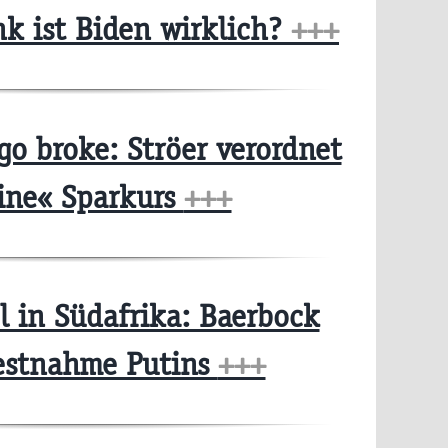
nk ist Biden wirklich?
+++
o broke: Ströer verordnet
ine« Sparkurs
+++
l in Südafrika: Baerbock
Festnahme Putins
+++