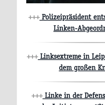
+++
Polizeipräsident ents
Linken-Abgeord
+++
Linksextreme in Leip
dem großen K
+++
Linke in der Defensi