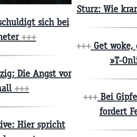
Sturz: Wie kra
chuldigt sich bei
neter
+++
+++
Get woke, g
»T-Onl
zig: Die Angst vor
nall
+++
+++
Bei Gipfe
fordert 
ve: Hier spricht