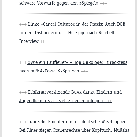
schwere Vorwürfe gegen den »Spiegel«
+++
+++
Linke »Cancel Culture« in der Praxis: Auch DGB
fordert Distanzierung – Hetzjagd nach Reichelt-
Interview
+++
+++
»Wie ein Lauffeuer« – Top-Onkologe: Turbokrebs
nach mRNA-Covid19-Spritzen
+++
+++
Ethikratsvorsitzende Buyx dankt Kindern und
Jugendlichen statt sich zu entschuldigen
+++
+++
Iranische Kämpferinnen – deutsche Waschlappen:
Bei Illner siegen Frauenrechte über Kopftuch, Mullahs