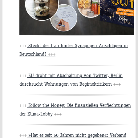
+++
Steckt der Iran hinter Synagogen-Anschlägen in
Deutschland?
+++
+++
EU droht mit Abschaltung von Twitter, Berlin
durchsucht Wohnungen von Regimekritikern
+++
+++
Follow the Money: Die finanziellen Verflechtungen
der Klima-Lobby
+++
+++
»Hat es seit 50 Jahren nicht gegeben«: Verband