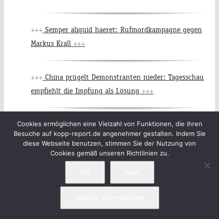
+++
Semper aliquid haeret: Rufmordkampagne gegen
Markus Krall
+++
+++
China prügelt Demonstranten nieder: Tagesschau
empfiehlt die Impfung als Lösung
+++
Cookies ermöglichen eine Vielzahl von Funktionen, die ihren
+++
»Correctiv«: Hetzjagd auf freie Medien mit
Besuche auf kopp-report.de angenehmer gestalten. Indem Sie
ausländischem Impressum
+++
diese Webseite benutzen, stimmen Sie der Nutzung von
Cookies gemäß unseren Richtlinien zu.
+++
»Katastrophale Situation«: Bettenmangel in
OK
Nein
Kinderkliniken – doch ein Detail verschweigen die
Weitere Informationen
meisten Medien
+++