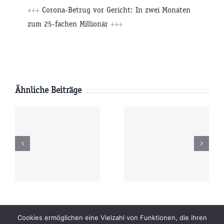
+++
Corona-Betrug vor Gericht: In zwei Monaten
zum 25-fachen Millionär
+++
Ähnliche Beiträge
g
Mittwoch
Dienstag
6
05.08.2026
04.08.2026
r
09:00 Uhr
09:00 Uhr
Beiträge
Archiv
Impressum
Newsletter
Cookies ermöglichen eine Vielzahl von Funktionen, die ihren