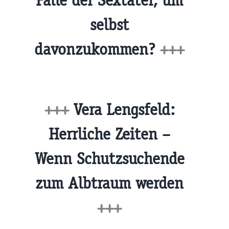
Falle der Sextäter, um
selbst
davonzukommen?
+++
+++
Vera Lengsfeld:
Herrliche Zeiten –
Wenn Schutzsuchende
zum Albtraum werden
+++