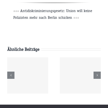
+++
Antidiskriminierungsgesetz: Union will keine
Polizisten mehr nach Berlin schicken
+++
Ähnliche Beiträge
Freitag
Donnerstag
6
07.08.2026
06.08.2026
r
09:00 Uhr
09:00 Uhr