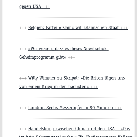
gegen USA
+++
+++
Belgien: Partei »Islam« will islamischen Staat
+++
+++
»Wir wissen, dass es dieses Nowitschok-
Geheimprogramm gibt«
+++
+++
Willy Wimmer zu Skripal: »Die Briten lügen uns
von einem Krieg in den nächsten«
+++
+++
London: Sechs Messeropfer in 90 Minuten
+++
+++
Handelskrieg zwischen China und den USA – »Das