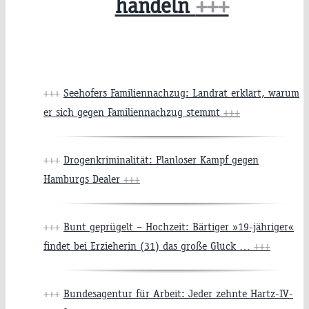
handeln
+++
+++
Seehofers Familiennachzug: Landrat erklärt, warum
er sich gegen Familiennachzug stemmt
+++
+++
Drogenkriminalität: Planloser Kampf gegen
Hamburgs Dealer
+++
+++
Bunt geprügelt – Hochzeit: Bärtiger »19-jähriger«
findet bei Erzieherin (31) das große Glück …
+++
+++
Bundesagentur für Arbeit: Jeder zehnte Hartz-IV-