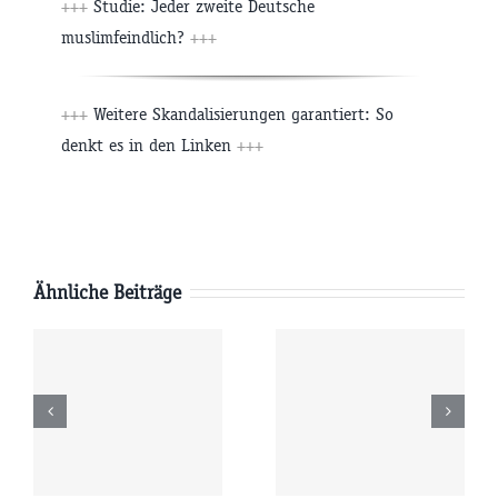
+++
Studie: Jeder zweite Deutsche
muslimfeindlich?
+++
+++
Weitere Skandalisierungen garantiert: So
denkt es in den Linken
+++
Ähnliche Beiträge
Samstag
Freitag
6
08.08.2026
07.08.2026
r
09:00 Uhr
09:00 Uhr