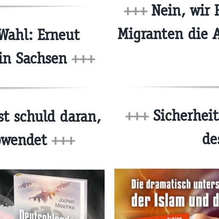
+++
Nein, wir 
Migranten die 
Wahl: Erneut
 in Sachsen
+++
+++
Sicherheit
st schuld daran,
de
abwendet
+++