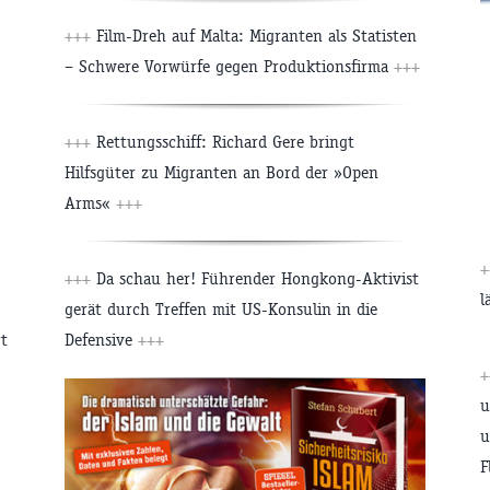
+++
Film-Dreh auf Malta: Migranten als Statisten
– Schwere Vorwürfe gegen Produktionsfirma
+++
+++
Rettungsschiff: Richard Gere bringt
Hilfsgüter zu Migranten an Bord der »Open
Arms«
+++
+
+++
Da schau her! Führender Hongkong-Aktivist
l
gerät durch Treffen mit US-Konsulin in die
Defensive
+++
rt
+
u
u
F