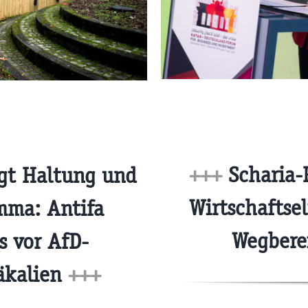
+++
Scharia-
igt Haltung und
Wirtschaftsel
imma: Antifa
Wegbere
s vor AfD-
äkalien
+++