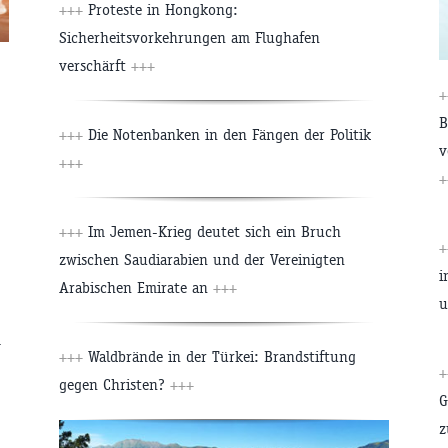
+++
Proteste in Hongkong:
Sicherheitsvorkehrungen am Flughafen
verschärft
+++
+
B
+++
Die Notenbanken in den Fängen der Politik
v
+++
+
+++
Im Jemen-Krieg deutet sich ein Bruch
+
zwischen Saudiarabien und der Vereinigten
i
Arabischen Emirate an
+++
u
m
+++
Waldbrände in der Türkei: Brandstiftung
+
gegen Christen?
+++
G
z