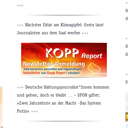
+
+++
G
d
+++
Nächster Eklat am Klimagipfel: Greta lässt
Journalisten aus dem Saal werfen
+++
+
F
i
+
S
+++
Deutsche Haltungsjournalist*Innen kommen
und gehen, doch er bleibt … – SPON giftet:
»Zwei Jahrzehnte an der Macht -Das System
Putin«
+++