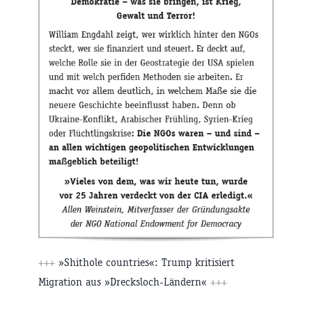
+++
»Shithole countries«: Trump kritisiert
Migration aus »Drecksloch-Ländern«
+++