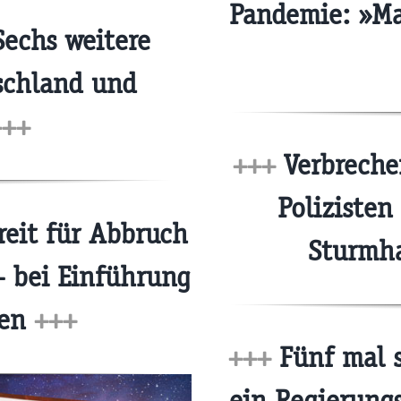
Pandemie: »M
echs weitere
schland und
+++
+++
Verbrecher
Polizisten
eit für Abbruch
Sturmh
– bei Einführung
nen
+++
+++
Fünf mal s
ein Regierung