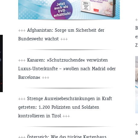
+
B
+++
Afghanistan: Sorge um Sicherheit der
e
Bundeswehr wächst
+++
Z
+++
Kanaren: »Schutzsuchende« verwüsten
Luxus-Unterkünfte – »wollen nach Madrid oder
Barcelona«
+++
+++
Strenge Ausreisebeschränkungen in Kraft
getreten: 1.200 Polizisten und Soldaten
kontrollieren in Tirol
+++
+
R
+++
Österreich: Wie das türkise Kartenhaus