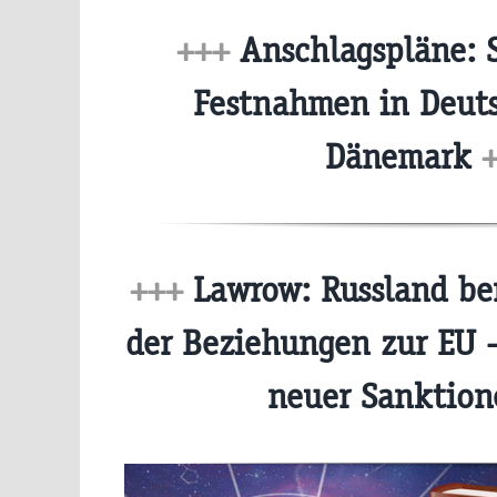
+++
Anschlagspläne: S
Festnahmen in Deut
Dänemark
+++
Lawrow: Russland ber
der Beziehungen zur EU 
neuer Sanktio