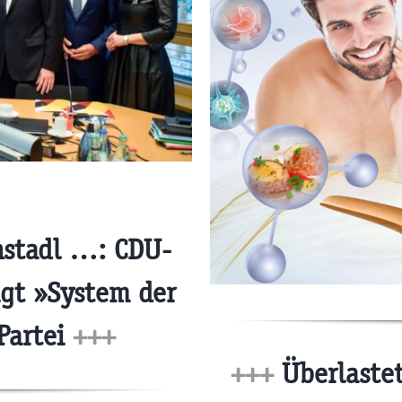
nstadl …: CDU-
igt »System der
Partei
+++
+++
Überlastet