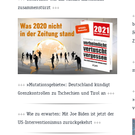
zusammenstürzt
+++
+
b
F
Z
+
m
+++
»Mutationsgebiete«: Deutschland kündigt
+
Grenzkontrollen zu Tschechien und Tirol an
+++
»
v
+++
Wie zu erwarten: Mit Joe Biden ist jetzt der
US-Interventionismus zurückgekehrt
+++