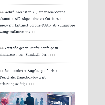
++
Wehrführer ist in »Querdenken«-Szene
ekannter AfD-Abgeordneter: Cottbusser
euerwehr kritisiert Corona-Politik als »unsinnige
wangsmaßnahmen«
+++
++
Verstöße gegen Impfreihenfolge in
indestens neun Bundesländern
+++
++
Renommierter Augsburger Jurist:
Pauschaler Dauerlockdown ist
erfassungswidrig«
+++