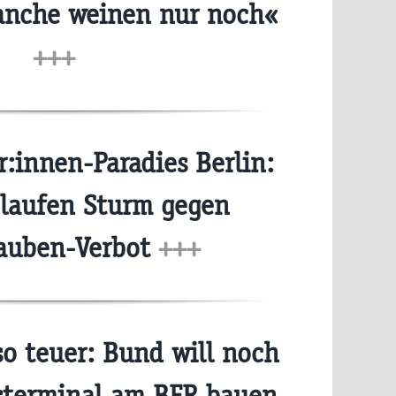
anche weinen nur noch«
+++
:innen-Paradies Berlin:
 laufen Sturm gegen
auben-Verbot
+++
o teuer: Bund will noch
sterminal am BER bauen