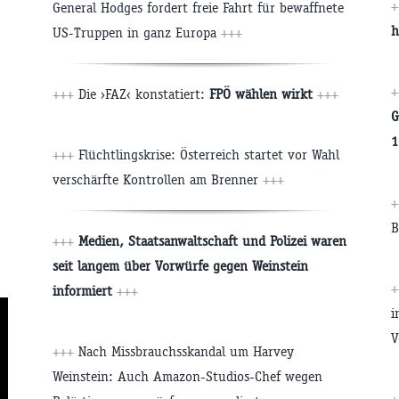
+
General Hodges fordert freie Fahrt für bewaffnete
h
US-Truppen in ganz Europa
+++
+
+++
Die ›FAZ‹ konstatiert:
FPÖ wählen wirkt
+++
G
1
+++
Flüchtlingskrise: Österreich startet vor Wahl
verschärfte Kontrollen am Brenner
+++
B
+++
Medien, Staatsanwaltschaft und Polizei waren
seit langem über Vorwürfe gegen Weinstein
informiert
+++
i
V
+++
Nach Missbrauchsskandal um Harvey
Weinstein: Auch Amazon-Studios-Chef wegen