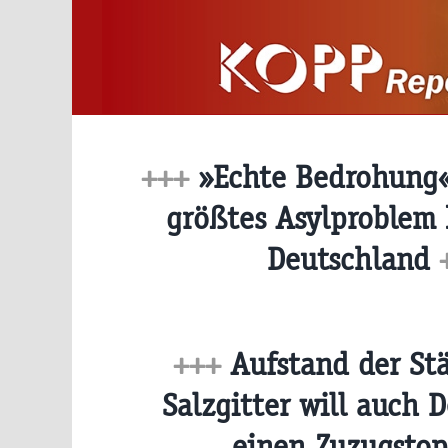
Zum
Inhalt
springen
+++
»Echte Bedrohung
größtes Asylproblem
Deutschland
+++
Aufstand der St
Salzgitter will auch 
einen Zuzugsto