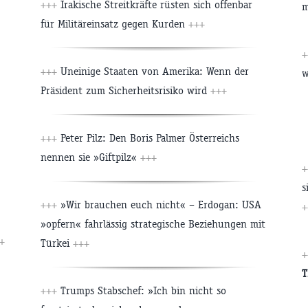
+++
Irakische Streitkräfte rüsten sich offenbar
m
für Militäreinsatz gegen Kurden
+++
+++
Uneinige Staaten von Amerika: Wenn der
w
Präsident zum Sicherheitsrisiko wird
+++
+++
Peter Pilz: Den Boris Palmer Österreichs
nennen sie »Giftpilz«
+++
s
+++
»Wir brauchen euch nicht« – Erdogan: USA
+
»opfern« fahrlässig strategische Beziehungen mit
+
Türkei
+++
T
+++
Trumps Stabschef: »Ich bin nicht so