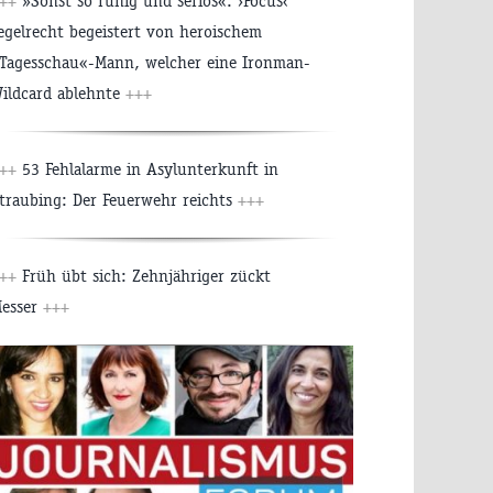
+++
»Sonst so ruhig und seriös«: ›Focus‹
egelrecht begeistert von heroischem
Tagesschau«-Mann, welcher eine Ironman-
ildcard ablehnte
+++
+++
53 Fehlalarme in Asylunterkunft in
traubing: Der Feuerwehr reichts
+++
+++
Früh übt sich: Zehnjähriger zückt
esser
+++