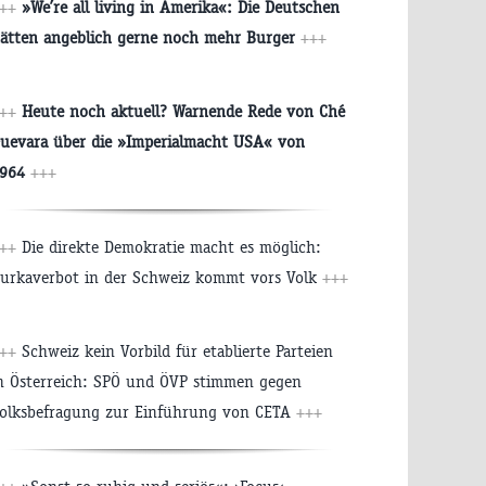
++
»We’re all living in Amerika«: Die Deutschen
ätten angeblich gerne noch mehr Burger
+++
++
Heute noch aktuell? Warnende Rede von Ché
uevara über die »Imperialmacht USA« von
964
+++
+++
Die direkte Demokratie macht es möglich:
urkaverbot in der Schweiz kommt vors Volk
+++
+++
Schweiz kein Vorbild für etablierte Parteien
n Österreich: SPÖ und ÖVP stimmen gegen
olksbefragung zur Einführung von CETA
+++