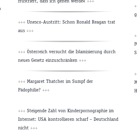
frustriert, dass ich gehen werde«
+++
«
g
+++
Unesco-Austritt: Schon Ronald Reagan trat
aus
+++
P
+++
Österreich versucht die Islamisierung durch
S
neues Gesetz einzuschränken
+++
+++
Margaret Thatcher im Sumpf der
M
Pädophilie?
+++
H
+++
Steigende Zahl von Kinderpornographie im
Internet: USA kontrollieren scharf – Deutschland
nicht
+++