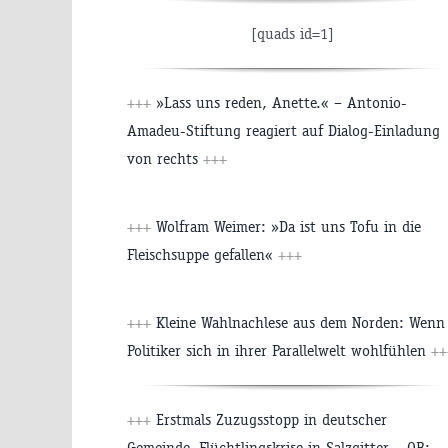
[quads id=1]
+++
»Lass uns reden, Anette.« – Antonio-
Amadeu-Stiftung reagiert auf Dialog-Einladung
von rechts
+++
+++
Wolfram Weimer: »Da ist uns Tofu in die
Fleischsuppe gefallen«
+++
+++
Kleine Wahlnachlese aus dem Norden: Wenn
Politiker sich in ihrer Parallelwelt wohlfühlen
++
+++
Erstmals Zuzugsstopp in deutscher
Gemeinde, Flüchtlingskrise in Salzgitter – OB: