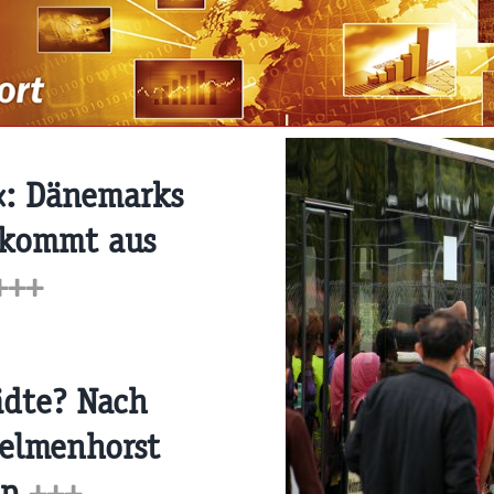
«: Dänemarks
 kommt aus
+++
ädte? Nach
Delmenhorst
pp
+++