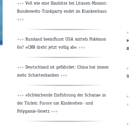
+++
Voll wie eine Haubitze bei Litauen-Mission:
Bundeswehr-Trinkparty endet im Krankenhaus
+++
+++
Russland beeinflusst USA mittels Pokémon
»
Go? »CNN dreht jetzt völlig ab«
+++
m
+++
Deutschland ist gefährdet: China hat immer
mehr Schattenbanken
+++
W
+++
»Schleichende Einführung der Scharia« in
der Türkei: Furore um Kinderehen- und
+
Polygamie-Gesetz
+++
+