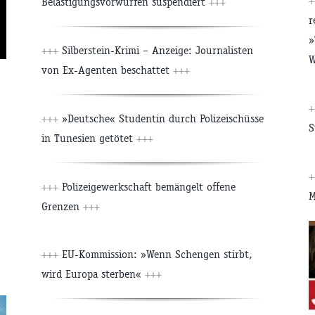
Belästigungsvorwürfen suspendiert
+++
r
»
+++
Silberstein-Krimi – Anzeige: Journalisten
W
von Ex-Agenten beschattet
+++
+++
»Deutsche« Studentin durch Polizeischüsse
S
in Tunesien getötet
+++
+++
Polizeigewerkschaft bemängelt offene
M
Grenzen
+++
+++
EU-Kommission: »Wenn Schengen stirbt,
wird Europa sterben«
+++