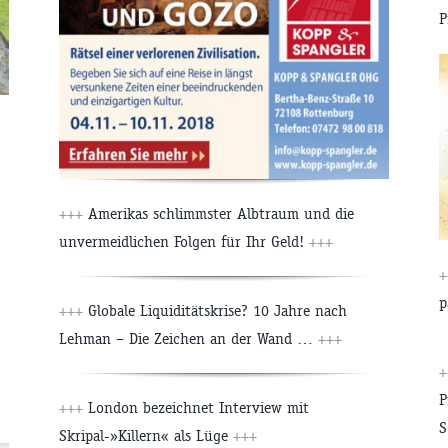
P
+++
Amerikas schlimmster Albtraum und die
unvermeidlichen Folgen für Ihr Geld!
+++
p
+++
Globale Liquiditätskrise? 10 Jahre nach
Lehman – Die Zeichen an der Wand …
+++
P
+++
London bezeichnet Interview mit
S
Skripal-»Killern« als Lüge
+++