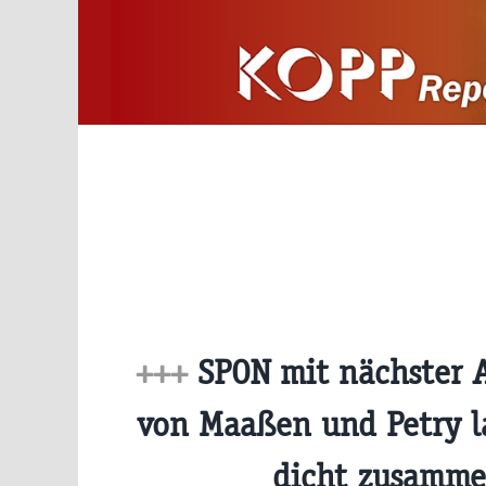
Zum
Inhalt
springen
+++
SPON mit nächster A
von Maaßen und Petry l
dicht zusamm