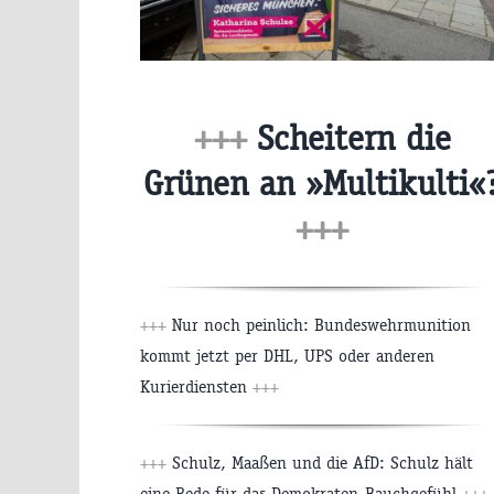
+++
Scheitern die
Grünen an »Multikulti«
+++
+++
Nur noch peinlich: Bundeswehrmunition
kommt jetzt per DHL, UPS oder anderen
Kurierdiensten
+++
+++
Schulz, Maaßen und die AfD: Schulz hält
eine Rede für das Demokraten-Bauchgefühl
+++