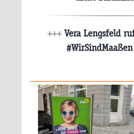
+++
Vera Lengsfeld ru
#WirSindMaaßen