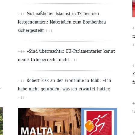
+++
Mutmaßlicher Islamist in Tschechien
festgenommen: Materialien zum Bombenbau
sichergestellt
+++
m
+
+++
»Sind überrascht«: EU-Parlamentarier kennt
neues Urheberrecht nicht
+++
K
+++
Robert Fisk an der Frontlinie in Idlib: »Ich
f
-
habe nicht gefunden, was ich erwartet hatte«
+++
u