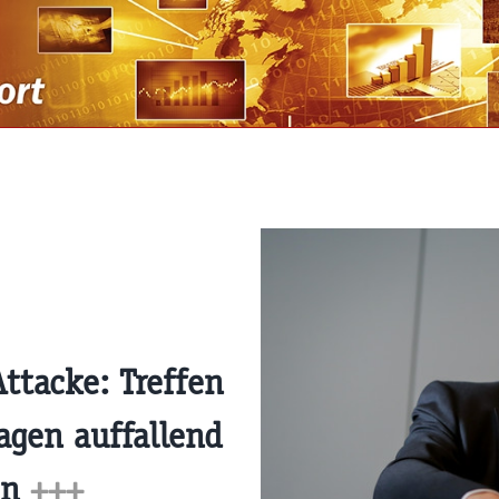
ttacke: Treffen
agen auffallend
en
+++