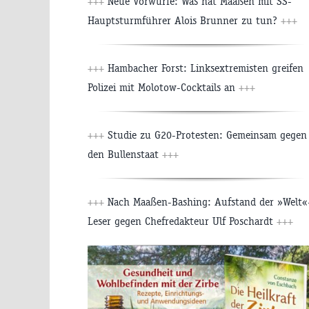
+++
Neue Vorwürfe: Was hat Maaßen mit SS-
Hauptsturmführer Alois Brunner zu tun?
+++
+++
Hambacher Forst: Linksextremisten greifen
Polizei mit Molotow-Cocktails an
+++
+++
Studie zu G20-Protesten: Gemeinsam gegen
den Bullenstaat
+++
+++
Nach Maaßen-Bashing: Aufstand der »Welt«
Leser gegen Chefredakteur Ulf Poschardt
+++