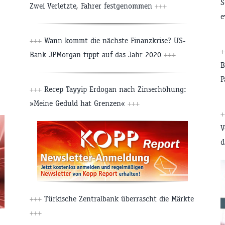
S
Zwei Verletzte, Fahrer festgenommen
+++
e
+++
Wann kommt die nächste Finanzkrise? US-
Bank JPMorgan tippt auf das Jahr 2020
+++
B
P
+++
Recep Tayyip Erdogan nach Zinserhöhung:
»Meine Geduld hat Grenzen«
+++
V
d
+++
Türkische Zentralbank überrascht die Märkte
+++