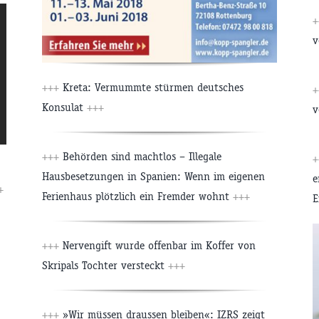
v
+++
Kreta: Vermummte stürmen deutsches
Konsulat
+++
v
+++
Behörden sind machtlos – Illegale
Hausbesetzungen in Spanien: Wenn im eigenen
e
+
Ferienhaus plötzlich ein Fremder wohnt
+++
E
+++
Nervengift wurde offenbar im Koffer von
Skripals Tochter versteckt
+++
+++
»Wir müssen draussen bleiben«: IZRS zeigt