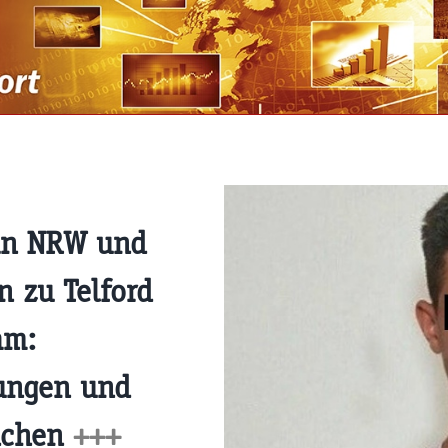
 in NRW und
n zu Telford
am:
ungen und
dchen
+++