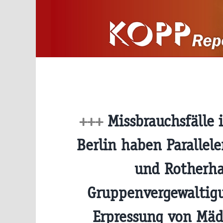
Zum
Inhalt
springen
+++
Missbrauchsfälle
Berlin haben Parallele
und Rotherh
Gruppenvergewaltig
Erpressung von Mä