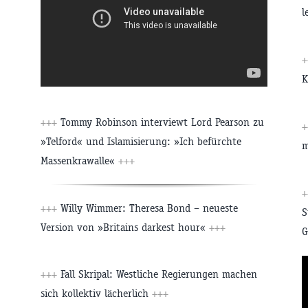
l
K
:
+++
Tommy Robinson interviewt Lord Pearson zu
»Telford« und Islamisierung: »Ich befürchte
m
Massenkrawalle«
+++
+++
Willy Wimmer: Theresa Bond – neueste
S
Version von »Britains darkest hour«
+++
G
+++
Fall Skripal: Westliche Regierungen machen
sich kollektiv lächerlich
+++