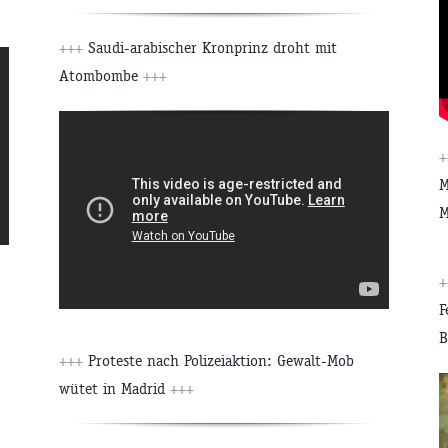
+++
Saudi-arabischer Kronprinz droht mit
Atombombe
+++
M
M
F
B
+++
Proteste nach Polizeiaktion: Gewalt-Mob
wütet in Madrid
+++