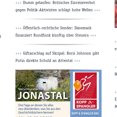
+++
Dumm gelaufen: Britisches Einreiseverbot
gegen Politik-Aktivisten schlägt hohe Wellen
+++
+++
Öffentlich-rechtliche Sender: Dänemark
finanziert Rundfunk künftig über Steuern
+++
t
e
+++
Giftanschlag auf Skripal: Boris Johnson gibt
Putin direkte Schuld an Attentat
+++
r
N
E
M