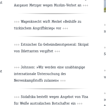
bl
Aargauer Metzger wegen Muslim-Verbot an
+++
+++
Wagenknecht wirft Merkel »Beihilfe zu
türkischem Angriffskrieg« vor
+++
n
+++
Estnischer Ex-Geheimdienstgeneral: Skripal
von Dilettanten vergiftet
+++
S
+++
Johnson: »Wir werden eine unabhängige
st
internationale Untersuchung des
u
Nervenkampfstoffs zulassen«
+++
+++
Südafrika bestellt wegen Angebot von Visa
r
für Weiße australischen Botschafter ein
+++