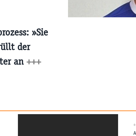
prozess: »Sie
üllt der
ter an
+++
A