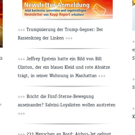
+++
Trumpisierung der Trump-Gegner: Der
Rassenkrieg der Linken
+++
+
e
ls
S
+++
Jeffrey Epstein hatte ein Bild von Bill
Clinton, der ein blaues Kleid und rote Absätze
trägt, in seiner Wohnung in Manhattan
+++
+
S
+++
Bricht die Fünf-Sterne-Bewegung
+
auseinander? Salvini-Loyalisten wollen austreten
+
+++
K
+++
233 Menschen an Bord: Airbus-Jet gelingt