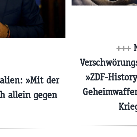
+++
N
Verschwörungs
»ZDF-History
alien: »Mit der
Geheimwaffe
h allein gegen
Krie