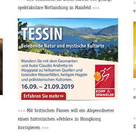
+
spektakuläre Notlandung in Maisfeld
+++
v
+
e
+++
Mit britischen Pässen will ein Abgeordneter
+
einen historischen »Fehler« in Hongkong
K
korrigieren
+++