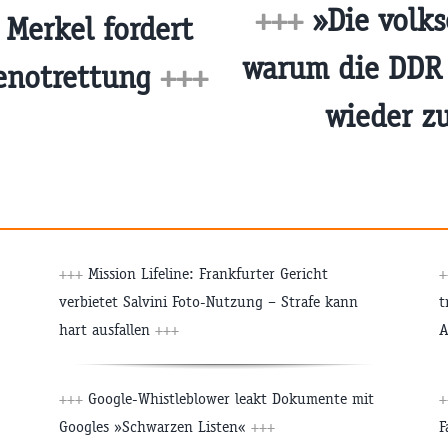
+++
»Die volks
Merkel fordert
warum die DDR 
eenotrettung
+++
wieder z
+++
Mission Lifeline: Frankfurter Gericht
+
verbietet Salvini Foto-Nutzung – Strafe kann
t
hart ausfallen
+++
A
+++
Google-Whistleblower leakt Dokumente mit
+
Googles »Schwarzen Listen«
+++
F