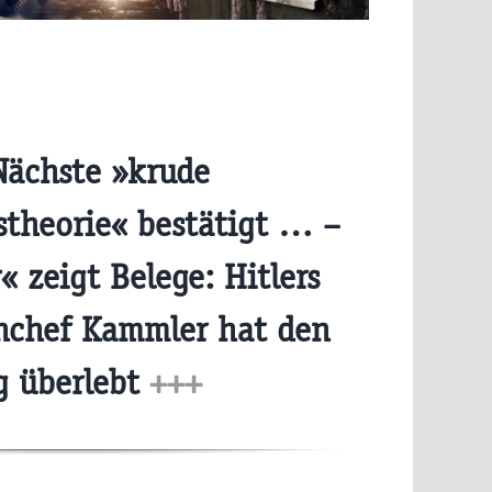
ächste »krude
theorie« bestätigt … –
« zeigt Belege: Hitlers
nchef Kammler hat den
g überlebt
+++