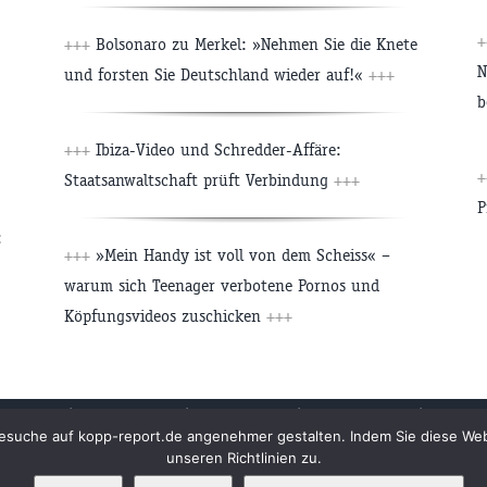
+
+++
Bolsonaro zu Merkel: »Nehmen Sie die Knete
N
und forsten Sie Deutschland wieder auf!«
+++
b
+++
Ibiza-Video und Schredder-Affäre:
+
Staatsanwaltschaft prüft Verbindung
+++
P
:
+++
»Mein Handy ist voll von dem Scheiss« –
warum sich Teenager verbotene Pornos und
Köpfungsvideos zuschicken
+++
Archiv
Impressum
Newsletter
Kopp Verlag
Datens
n Besuche auf kopp-report.de angenehmer gestalten. Indem Sie diese W
unseren Richtlinien zu.