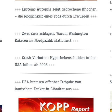
E
+++
Epsteins Autopsie zeigt gebrochene Knochen
»
– die Möglichkeit eines Tods durch Erwürgen
+++
+
+++
Zwei Ziele schlagen: Warum Washington
v
en
Raketen im Nordpazifik stationiert
+++
+
+++
Crash-Vorboten: Hypothekenschulden in den
–
USA höher als 2008
+++
+
+++
USA bremsen offenbar Freigabe von
S
iranischem Tanker in Gibraltar aus
+++