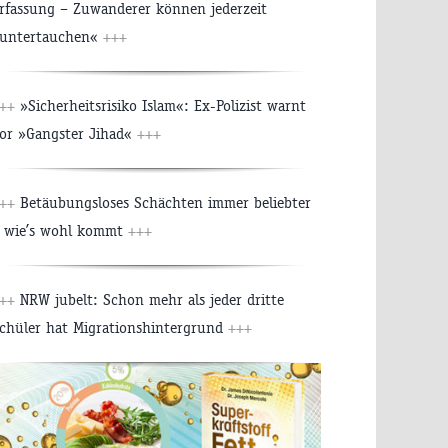
rfassung – Zuwanderer können jederzeit
untertauchen«
+++
++
»Sicherheitsrisiko Islam«: Ex-Polizist warnt
or »Gangster Jihad«
+++
++
Betäubungsloses Schächten immer beliebter
 wie’s wohl kommt
+++
++
NRW jubelt: Schon mehr als jeder dritte
chüler hat Migrationshintergrund
+++