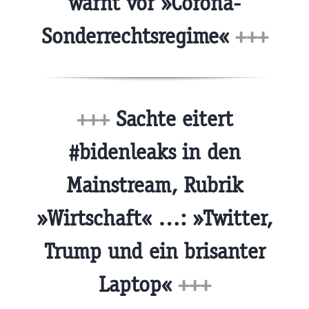
warnt vor »Corona-
Sonderrechtsregime«
+++
+++
Sachte eitert
#bidenleaks in den
Mainstream, Rubrik
»Wirtschaft« …: »Twitter,
Trump und ein brisanter
Laptop«
+++