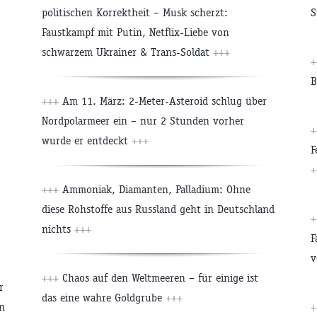
politischen Korrektheit – Musk scherzt:
S
Faustkampf mit Putin, Netflix-Liebe von
schwarzem Ukrainer & Trans-Soldat
+++
+
B
+++
Am 11. März: 2-Meter-Asteroid schlug über
Nordpolarmeer ein – nur 2 Stunden vorher
+
wurde er entdeckt
+++
F
+
+++
Ammoniak, Diamanten, Palladium: Ohne
diese Rohstoffe aus Russland geht in Deutschland
+
nichts
+++
F
v
+++
Chaos auf den Weltmeeren – für einige ist
r
das eine wahre Goldgrube
+++
en
+