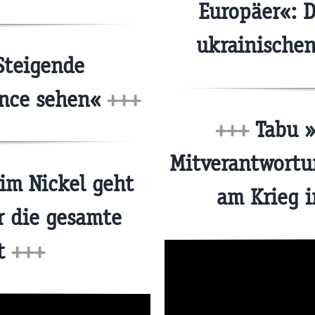
Europäer«: D
ukrainische
Steigende
ance sehen«
+++
+++
Tabu »
Mitverantwortu
im Nickel geht
am Krieg 
r die gesamte
ft
+++