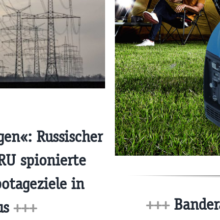
en«: Russischer
RU spionierte
otageziele in
+++
Bandera
us
+++