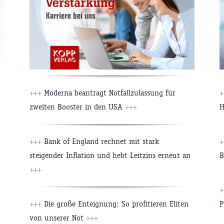
+++
Moderna beantragt Notfallzulassung für
+
zweiten Booster in den USA
+++
H
+++
Bank of England rechnet mit stark
+
steigender Inflation und hebt Leitzins erneut an
B
+++
+
+++
Die große Enteignung: So profitieren Eliten
P
von unserer Not
+++