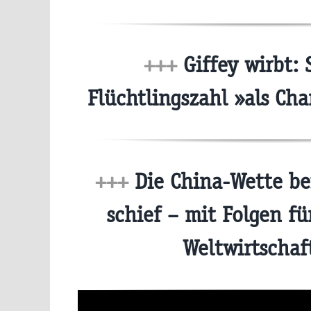
+++
Giffey wirbt: 
Flüchtlingszahl »als Ch
+++
Die China-Wette be
schief – mit Folgen fü
Weltwirtscha