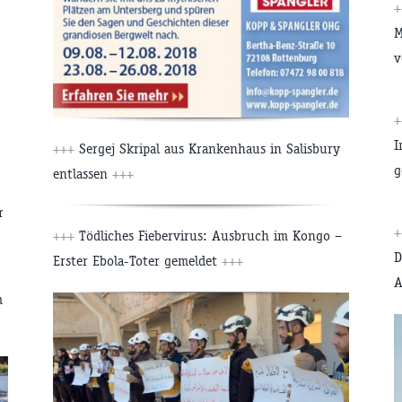
M
v
I
+++
Sergej Skripal aus Krankenhaus in Salisbury
g
entlassen
+++
r
+++
Tödliches Fiebervirus: Ausbruch im Kongo –
D
Erster Ebola-Toter gemeldet
+++
A
m