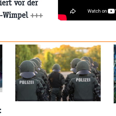
ert vor der
IS-Wimpel
+++
: