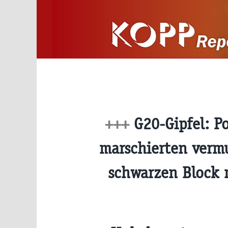
Zum
Inhalt
springen
+++
G20-Gipfel: Po
marschierten ver
schwarzen Block