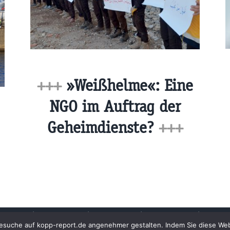
+++
»Weißhelme«: Eine
NGO im Auftrag der
Geheimdienste?
+++
Archiv
Impressum
Newsletter
Kopp Verlag
Datens
n Besuche auf kopp-report.de angenehmer gestalten. Indem Sie diese W