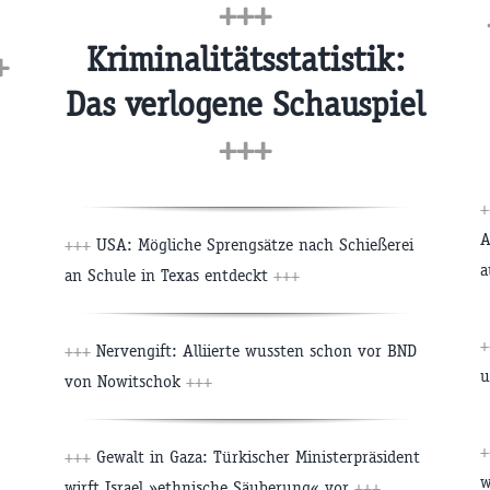
+++
Kriminalitätsstatistik:
+
Das verlogene Schauspiel
+++
A
+++
USA: Mögliche Sprengsätze nach Schießerei
a
an Schule in Texas entdeckt
+++
+++
Nervengift: Alliierte wussten schon vor BND
u
von Nowitschok
+++
+++
Gewalt in Gaza: Türkischer Ministerpräsident
w
wirft Israel »ethnische Säuberung« vor
+++