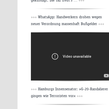
gekündigt. Die Taz freut’s …
+++
+++
WhatsApp: Handwerkern drohen wegen
neuer Verordnung massenhaft Bußgelder
+++
+++
Hamburgs Innensenator: »G-20-Randalierer
gingen wie Terroristen vor«
+++