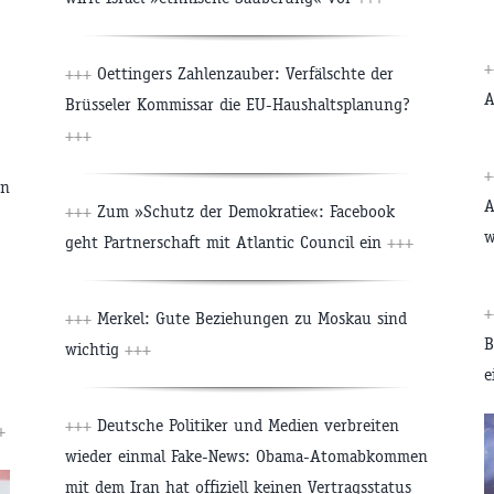
+++
Oettingers Zahlenzauber: Verfälschte der
A
Brüsseler Kommissar die EU-Haushaltsplanung?
+++
en
A
+++
Zum »Schutz der Demokratie«: Facebook
w
geht Partnerschaft mit Atlantic Council ein
+++
+++
Merkel: Gute Beziehungen zu Moskau sind
B
wichtig
+++
e
+++
Deutsche Politiker und Medien verbreiten
+
wieder einmal Fake-News: Obama-Atomabkommen
mit dem Iran hat offiziell keinen Vertragsstatus