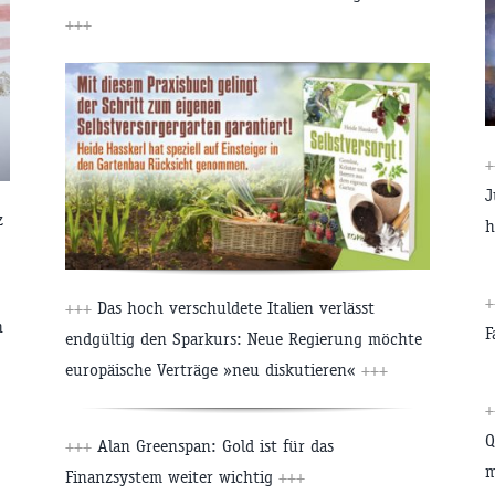
+++
J
z
h
+++
Das hoch verschuldete Italien verlässt
n
F
endgültig den Sparkurs: Neue Regierung möchte
europäische Verträge »neu diskutieren«
+++
Q
+++
Alan Greenspan: Gold ist für das
m
Finanzsystem weiter wichtig
+++