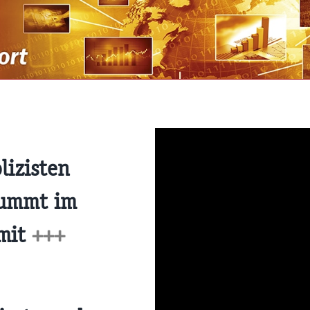
lizisten
mummt im
 mit
+++