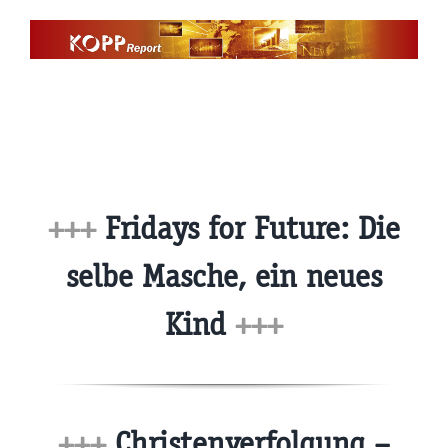
Zum
Inhalt
springen
+++
Fridays for Future: Die
selbe Masche, ein neues
Kind
+++
+++
Christenverfolgung –