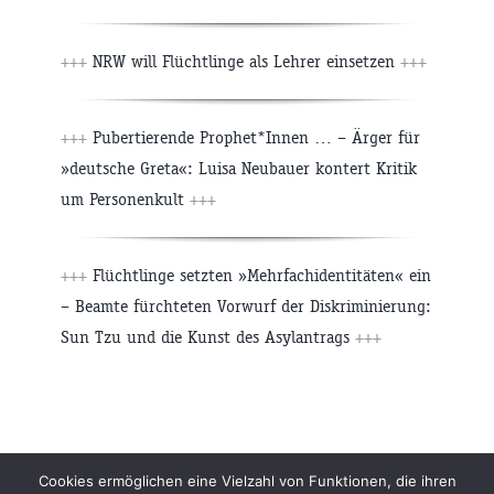
+++
NRW will Flüchtlinge als Lehrer einsetzen
+++
+++
Pubertierende Prophet*Innen … – Ärger für
»deutsche Greta«: Luisa Neubauer kontert Kritik
um Personenkult
+++
+++
Flüchtlinge setzten »Mehrfachidentitäten« ein
– Beamte fürchteten Vorwurf der Diskriminierung:
Sun Tzu und die Kunst des Asylantrags
+++
Beiträge
Archiv
Impressum
Newsletter
Cookies ermöglichen eine Vielzahl von Funktionen, die ihren