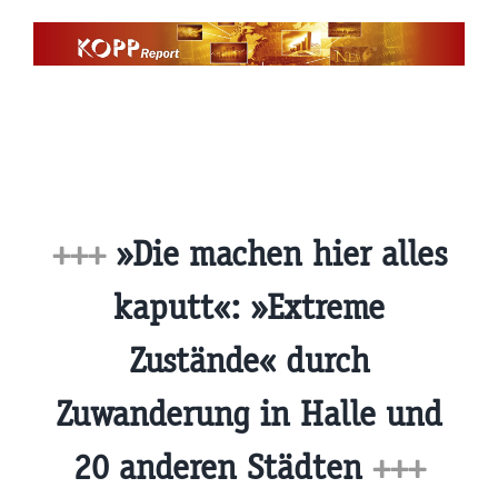
Zum
Inhalt
springen
+++
»Die machen hier alles
kaputt«: »Extreme
Zustände« durch
Zuwanderung in Halle und
20 anderen Städten
+++