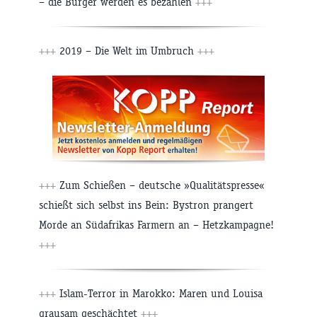
– die Bürger werden es bezahlen
+++
+++
2019 – Die Welt im Umbruch
+++
+++
Zum Schießen – deutsche »Qualitätspresse«
schießt sich selbst ins Bein: Bystron prangert
Morde an Südafrikas Farmern an – Hetzkampagne!
+++
+++
Islam-Terror in Marokko: Maren und Louisa
grausam geschächtet
+++