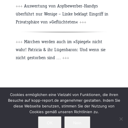
+++
Auswertung von Asylbewerber-Handys
überführt nur Wenige – Linke beklagt Eingriff in
Privatsphäre von »Geflüchteten«
+++
+++
Märchen werden auch im »Spiegel« nicht
wahr! Patricia & ihr Lügenbaron: Und wenn sie
nicht gestorben sind …
+++
Beiträge
Archiv
Impressum
Newsletter
Cookies ermöglichen eine Vielzahl von Funktionen, die ihren
Besuche auf kopp-report.de angenehmer gestalten. Indem Sie
Kopp Verlag
Datenschutzerklärung
diese Webseite benutzen, stimmen Sie der Nutzung von
Cookies gemäß unseren Richtlinien zu.
OK
Nein