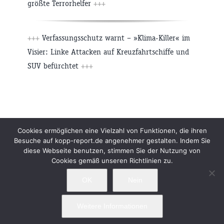
größte Terrorhelfer
+++
+++
Verfassungsschutz warnt – »Klima-Killer« im
Visier: Linke Attacken auf Kreuzfahrtschiffe und
SUV befürchtet
+++
Beiträge
Archiv
Impressum
Newsletter
Cookies ermöglichen eine Vielzahl von Funktionen, die ihren
Besuche auf kopp-report.de angenehmer gestalten. Indem Sie
Kopp Verlag
Datenschutzerklärung
diese Webseite benutzen, stimmen Sie der Nutzung von
Cookies gemäß unseren Richtlinien zu.
OK
Nein
Weitere Informationen