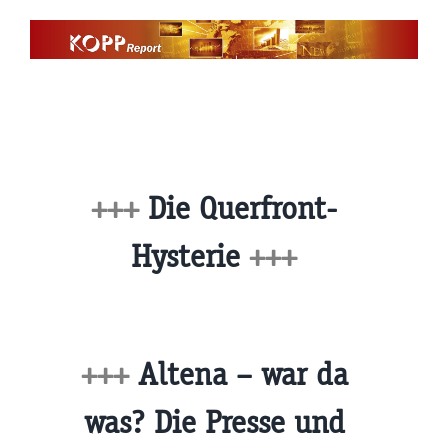
Zum
Inhalt
springen
+++
Die Querfront-
Hysterie
+++
+++
Altena – war da
was? Die Presse und