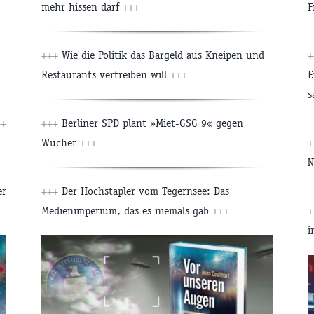
mehr hissen darf
+++
F
+++
Wie die Politik das Bargeld aus Kneipen und
+
Restaurants vertreiben will
+++
E
s
++
+++
Berliner SPD plant »Miet-GSG 9« gegen
Wucher
+++
+
N
er
+++
Der Hochstapler vom Tegernsee: Das
Medienimperium, das es niemals gab
+++
+
i