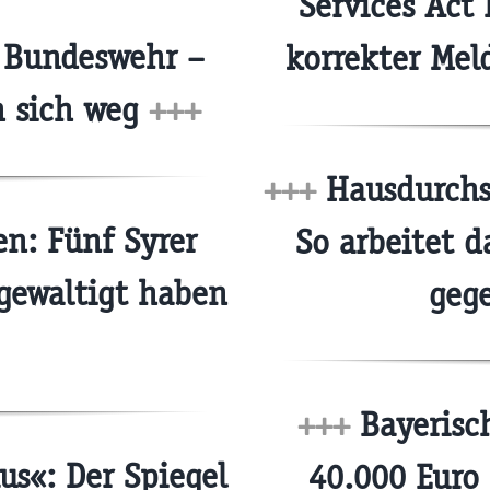
Services Act
f Bundeswehr –
korrekter Mel
n sich weg
+++
+++
Hausdurchsu
n: Fünf Syrer
So arbeitet d
rgewaltigt haben
geg
+++
Bayerisch
us«: Der Spiegel
40.000 Euro 