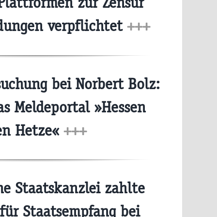
 Plattformen zur Zensur
dungen verpflichtet
+++
chung bei Norbert Bolz:
as Meldeportal »Hessen
en Hetze«
+++
e Staatskanzlei zahlte
für Staatsempfang bei