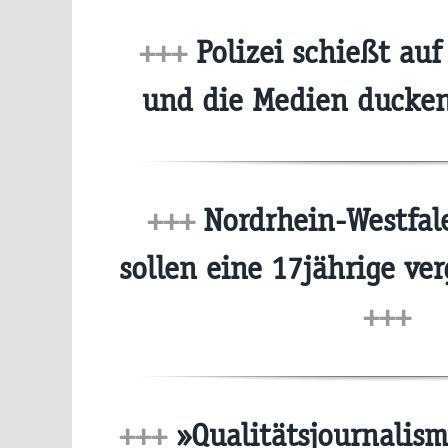
+++
Polizei schießt au
und die Medien ducke
+++
Nordrhein-Westfale
sollen eine 17jährige ve
+++
+++
»Qualitätsjournalism