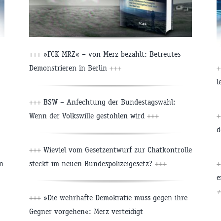
+++
»FCK MRZ« – von Merz bezahlt: Betreutes
Demonstrieren in Berlin
+++
+
l
+++
BSW – Anfechtung der Bundestagswahl:
Wenn der Volkswille gestohlen wird
+++
+
d
+++
Wieviel vom Gesetzentwurf zur Chatkontrolle
n
steckt im neuen Bundespolizeigesetz?
+++
+
e
+
+++
»Die wehrhafte Demokratie muss gegen ihre
Gegner vorgehen«: Merz verteidigt