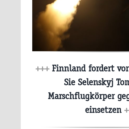
+++
Finnland fordert vo
Sie Selenskyj T
Marschflugkörper ge
einsetzen
+