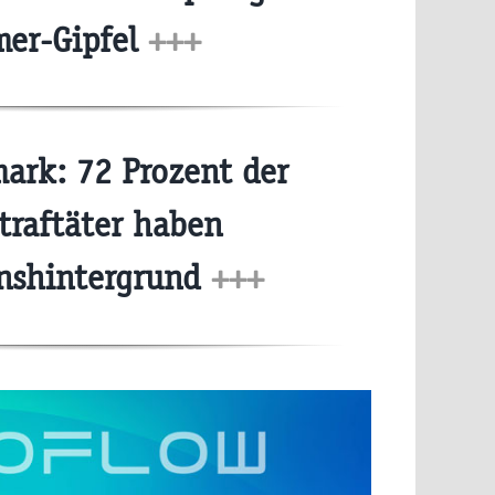
er-Gipfel
+++
rk: 72 Prozent der
traftäter haben
onshintergrund
+++