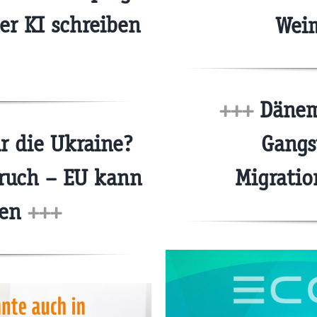
der KI schreiben
Weim
+++
Dänema
r die Ukraine?
Gangs
bruch – EU kann
Migrati
den
+++