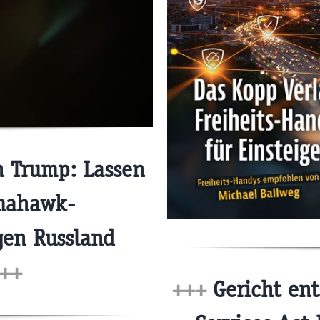
n Trump: Lassen
omahawk-
gen Russland
++
+++
Gericht ents