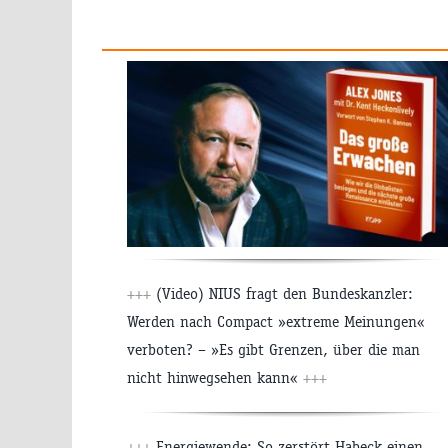
+++
(Video) NIUS fragt den Bundeskanzler:
Werden nach Compact »extreme Meinungen«
verboten? – »Es gibt Grenzen, über die man
nicht hinwegsehen kann«
+++
+++
Energiewende: So zerstört Habeck einen