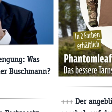
engung: Was
ster Buschmann?
+++
Der angebl