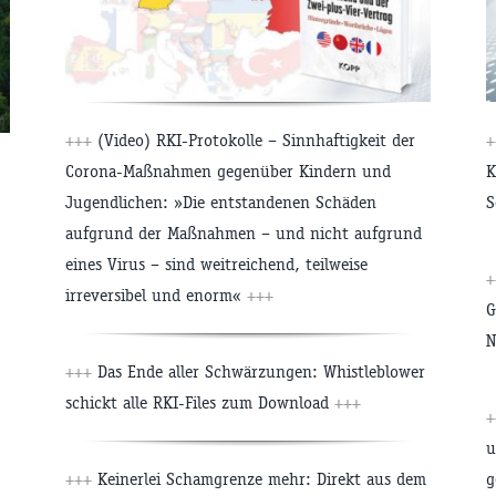
+++
(Video) RKI-Protokolle – Sinnhaftigkeit der
+
Corona-Maßnahmen gegenüber Kindern und
K
Jugendlichen: »Die entstandenen Schäden
S
aufgrund der Maßnahmen – und nicht aufgrund
eines Virus – sind weitreichend, teilweise
+
irreversibel und enorm«
+++
G
N
+++
Das Ende aller Schwärzungen: Whistleblower
schickt alle RKI-Files zum Download
+++
+
u
+++
Keinerlei Schamgrenze mehr: Direkt aus dem
g