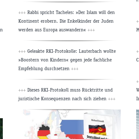
+++
Rabbi spricht Tacheles: »Der Islam will den
Kontinent erobern. Die Enkelkinder der Juden
+
en
werden aus Europa auswandern«
+++
M
+++
Geleakte RKI-Protokolle: Lauterbach wollte
+
»Boostern von Kindern« gegen jede fachliche
C
Empfehlung durchsetzen
+++
+
+++
Dieses RKI-Protokoll muss Rücktritte und
W
juristische Konsequenzen nach sich ziehen
+++
I