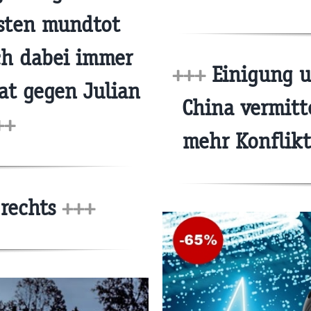
sten mundtot
h dabei immer
+++
Einigung u
at gegen Julian
China vermitt
++
mehr Konflik
 rechts
+++