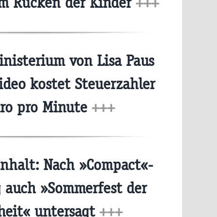
em Rücken der Kinder
+++
nisterium von Lisa Paus
ideo kostet Steuerzahler
uro pro Minute
+++
nhalt: Nach »Compact«-
g auch »Sommerfest der
iheit« untersagt
+++