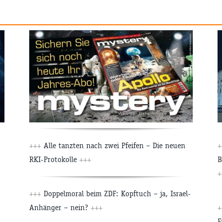
+++
Alle tanzten nach zwei Pfeifen – Die neuen
+
RKI-Protokolle
+++
B
+
+++
Doppelmoral beim ZDF: Kopftuch – ja, Israel-
Anhänger – nein?
+++
+
F