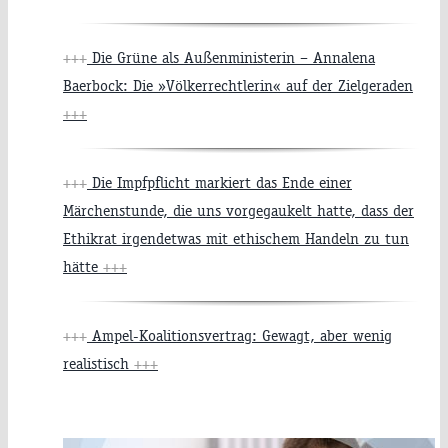
+++
Die Grüne als Außenministerin – Annalena
Baerbock: Die »Völkerrechtlerin« auf der Zielgeraden
+++
+++
Die Impfpflicht markiert das Ende einer
Märchenstunde, die uns vorgegaukelt hatte, dass der
Ethikrat irgendetwas mit ethischem Handeln zu tun
hätte
+++
+++
Ampel-Koalitionsvertrag: Gewagt, aber wenig
realistisch
+++