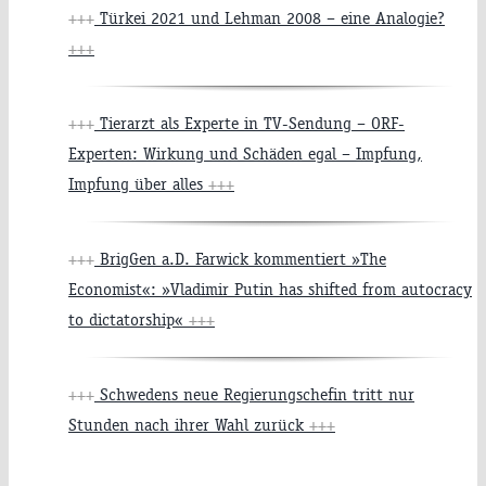
+++
Türkei 2021 und Lehman 2008 – eine Analogie?
+++
+++
Tierarzt als Experte in TV-Sendung – ORF-
Experten: Wirkung und Schäden egal – Impfung,
Impfung über alles
+++
+++
BrigGen a.D. Farwick kommentiert »The
Economist«: »Vladimir Putin has shifted from autocracy
to dictatorship«
+++
+++
Schwedens neue Regierungschefin tritt nur
Stunden nach ihrer Wahl zurück
+++