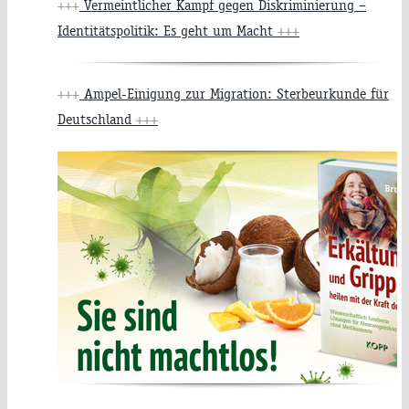
+++
Vermeintlicher Kampf gegen Diskriminierung –
Identitätspolitik: Es geht um Macht
+++
+++
Ampel-Einigung zur Migration: Sterbeurkunde für
Deutschland
+++