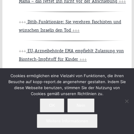
Mama – das rettet ihn nicht vor der Abschiebung
+++
+++
Ditib-Funktionäre: Sie verehren Faschisten und
wünschen Israelis den Tod
+++
+++
EU-Arzneibehörde EMA empfiehlt Zulassung von
Biontech-Impfstoff für Kinder
+++
Cookies ermöglichen eine Vielzahl von Funktionen, die ihren
+++
Unterschätzte Gesundheitsgefahr: Berliner
Besuche auf kopp-report.de angenehmer gestalten. Indem Sie
diese Webseite benutzen, stimmen Sie der Nutzung von
Professor warnt vor W-LAN an Schulen
+++
Cookies gemäß unseren Richtlinien zu.
OK
Nein
+++
Die Wissenschaft hat sich bereits kaufen lassen —
als wäre das nicht schlimm genug, dient jetzt sogar die
Weitere Informationen
Ethik dem schnöden Mammon
+++