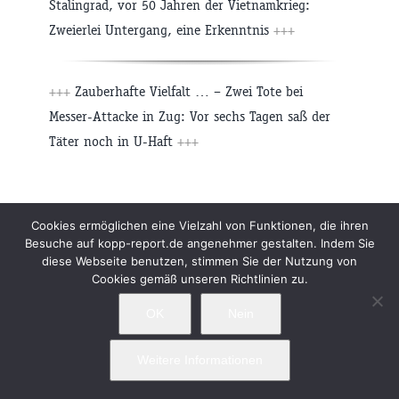
Stalingrad, vor 50 Jahren der Vietnamkrieg:
Zweierlei Untergang, eine Erkenntnis
+++
+++
Zauberhafte Vielfalt … – Zwei Tote bei
Messer-Attacke in Zug: Vor sechs Tagen saß der
Täter noch in U-Haft
+++
Cookies ermöglichen eine Vielzahl von Funktionen, die ihren
Besuche auf kopp-report.de angenehmer gestalten. Indem Sie
Ähnliche Beiträge
diese Webseite benutzen, stimmen Sie der Nutzung von
Cookies gemäß unseren Richtlinien zu.
OK
Nein
Freitag
Donnerstag
Weitere Informationen
6
07.08.2026
06.08.2026