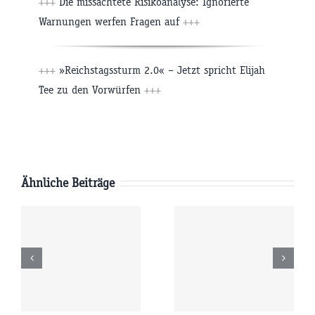
+++
Die missachtete Risikoanalyse: Ignorierte
Warnungen werfen Fragen auf
+++
+++
»Reichstagssturm 2.0« – Jetzt spricht Elijah
Tee zu den Vorwürfen
+++
Ähnliche Beiträge
Dienstag
Montag
6
04.08.2026
03.08.2026
r
09:00 Uhr
09:00 Uhr