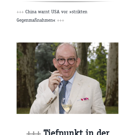
+++
China warnt USA vor »strikten
Gegenmaßnahmen«
+++
+++
Tiefpunkt in der