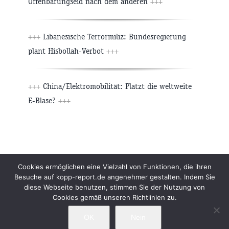
Offenbarungseid nach dem anderen
+++
+++
Libanesische Terrormiliz: Bundesregierung
plant Hisbollah-Verbot
+++
+++
China/Elektromobilität: Platzt die weltweite
E-Blase?
+++
Beiträge
Archiv
Impressum
Newsletter
Cookies ermöglichen eine Vielzahl von Funktionen, die ihren
Besuche auf kopp-report.de angenehmer gestalten. Indem Sie
Kopp Verlag
Datenschutzerklärung
diese Webseite benutzen, stimmen Sie der Nutzung von
Cookies gemäß unseren Richtlinien zu.
OK
Nein