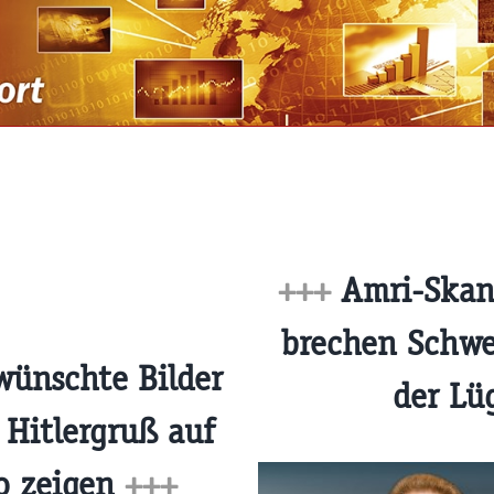
+++
Amri-Skan
brechen Schwe
ünschte Bilder
der Lü
 Hitlergruß auf
o zeigen
+++