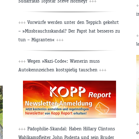
Südafrikas Topstar Steve Hofmeyr
+++
i
+++
Vorwürfe werden unter den Teppich gekehrt
– »Missbrauchsskandal? Der Papst hat besseres zu
tun – Migranten«
+++
l
+++
Wegen »Nazi-Code«: Wienerin muss
Autokennzeichen kostspielig tauschen
+++
+++
Pädophilie-Skandal: Haben Hillary Clintons
o
Wahlkampfleiter John Podesta und sein Bruder