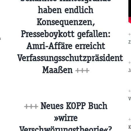
haben endlich
Konsequenzen,
Presseboykott gefallen:
n
Z
Amri-Affäre erreicht
Verfassungsschutzpräsident
Maaßen
+++
J
V
+++
Neues KOPP Buch
»wirre
Verschwörungstheorie«?
K