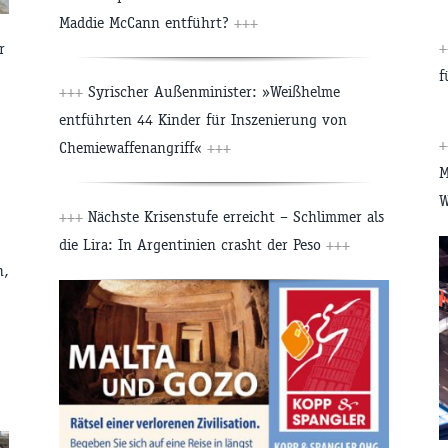
Maddie McCann entführt?
+++
r
f
+++
Syrischer Außenminister: »Weißhelme
entführten 44 Kinder für Inszenierung von
Chemiewaffenangriff«
+++
M
W
+++
Nächste Krisenstufe erreicht – Schlimmer als
die Lira: In Argentinien crasht der Peso
+++
h,