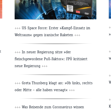
+
+++
US Space Force: Erster »Kampf-Einsatz im
»
Weltraum« gegen iranische Raketen
+++
k
+
+++
In neuer Regierung sitze »der
w
fleischgewordene Pull-Faktor«: FPÖ kritisiert
neue Regierung
+++
+
W
+++
Greta Thunberg klagt an: »Ob links, rechts
oder Mitte – alle haben versagt«
+++
+
K
+++
Was Reisende zum Coronavirus wissen