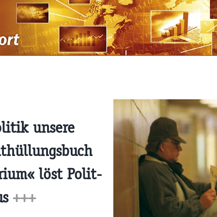
litik unsere
nthüllungsbuch
ium« löst Polit-
us
+++