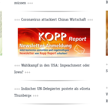
+
B
müssen
+++
+++
Coronavirus attackiert Chinas Wirtschaft
+++
+
+++
Wahlkampf in den USA: Impeachment oder
S
Iowa?
+++
+
+++
Indischer UN-Delegierter postete als »Greta
V
Thunberg«
+++
R