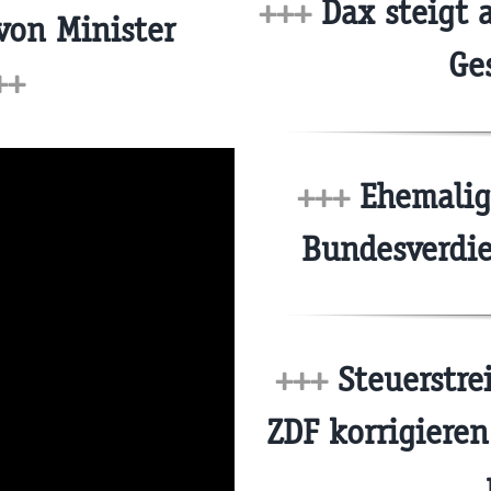
+++
Dax steigt 
von Minister
Ge
++
+++
Ehemalige
Bundesverdi
+++
Steuerstrei
ZDF korrigieren