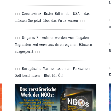
L
+++
Coronavirus: Erster Fall in den USA – das
+
müssen Sie jetzt über das Virus wissen
+++
u
+++
Ungarn: Einwohner werden von illegalen
+
Migranten zeitweise aus ihren eigenen Häusern
B
ausgesperrt
+++
+
+++
Europäische Marinemission am Persischen
K
Golf beschlossen: Blut für Öl!
+++