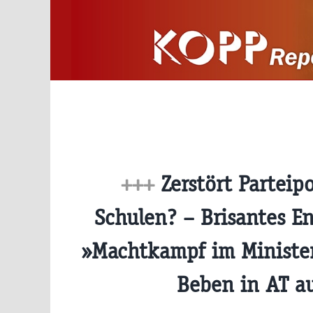
Zum
Inhalt
springen
+++
Zerstört Parteipo
Schulen? – Brisantes E
»Machtkampf im Minister
Beben in AT a