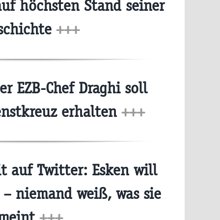
auf höchsten Stand seiner
schichte
+++
r EZB-Chef Draghi soll
enstkreuz erhalten
+++
t auf Twitter: Esken will
 – niemand weiß, was sie
meint
+++