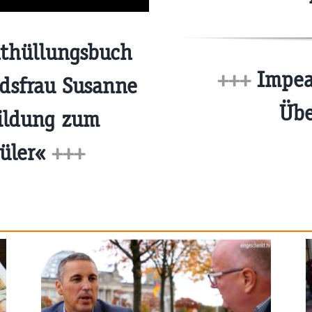
thüllungsbuch
+++
Impea
udsfrau Susanne
Übe
Bildung zum
hüler«
+++