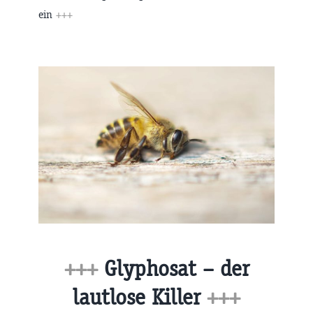
ein
+++
+++
Glyphosat – der
lautlose Killer
+++