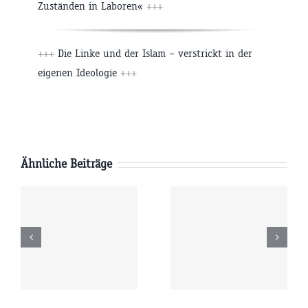
Zuständen in Laboren«
+++
+++
Die Linke und der Islam – verstrickt in der
eigenen Ideologie
+++
Ähnliche Beiträge
Freitag
Donnerstag
6
07.08.2026
06.08.2026
r
09:00 Uhr
09:00 Uhr