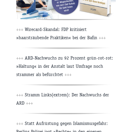
+++
Wirecard-Skandal: FDP kritisiert
»haarsträubende Praktiken« bei der Bafin
+++
+++
ARD-Nachwuchs zu 92 Prozent grün-rot-rot:
»Haltung« in der Anstalt laut Umfrage noch
strammer als befürchtet
+++
+++
Stramm Links(extrem): Der Nachwuchs der
ARD
+++
+++
Statt Aufrüstung gegen Islamismusgefahr:
Berlins Polizei jagt »Rechte« in den eigenen