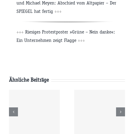
und Michael Meyen: Abschied vom Altpapier – Der
SPIEGEL hat fertig
+++
+++
Riesiges Protestposter »Grüne – Nein danke«:
Ein Unternehmen zeigt Flagge
+++
Ähnliche Beiträge
Freitag
Donnerstag
6
07.08.2026
06.08.2026
r
09:00 Uhr
09:00 Uhr