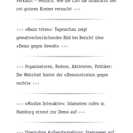
verkauft – Peinlich: Wie die CDU die Quadratur des
rot-grünen Kreises versucht
+++
+++
»Nazis töten«: Tagesschau zeigt
gewaltverherrlichendes Bild bei Bericht über
»Demo gegen Gewalt«
+++
+++
Organisatoren, Redner, Aktivisten, Politiker:
Die Wahrheit hinter der »Demonstration gegen
rechts«
+++
+++
»Muslim Interaktiv«: Islamisten rufen in
Hamburg erneut zur Demo auf
+++
+++
Unwürdige Außendarstellung: Steinmeier auf