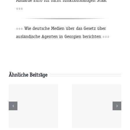
Milliarde Euro für nicht funktionsfähigen Staat
+++
+++
Wie deutsche Medien über das Gesetz über
ausländische Agenten in Georgien berichten
+++
Ähnliche Beiträge
g
Mittwoch
Dienstag
6
05.08.2026
04.08.2026
r
09:00 Uhr
09:00 Uhr