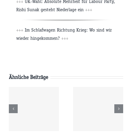
+++
UK-Wahl: Absolute Mehrheit für Labour Party,
Rishi Sunak gesteht Niederlage ein
+++
+++
Im Schlafwagen Richtung Krieg: Wo sind wir
wieder hingekommen?
+++
Ähnliche Beiträge
Sonntag
Samstag
6
09.08.2026
08.08.2026
r
09:00 Uhr
09:00 Uhr