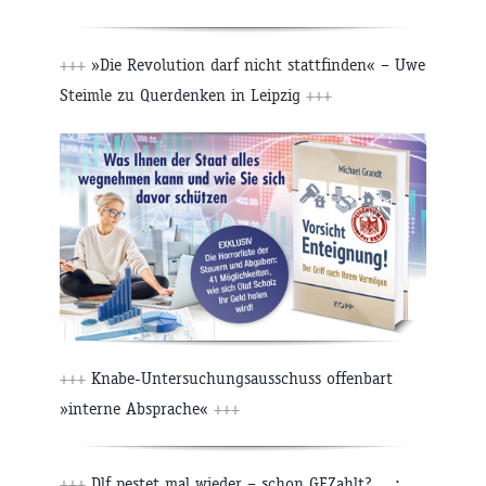
+++
»Die Revolution darf nicht stattfinden« – Uwe
Steimle zu Querdenken in Leipzig
+++
+++
Knabe-Untersuchungsausschuss offenbart
»interne Absprache«
+++
+++
Dlf pestet mal wieder – schon GEZahlt? …: