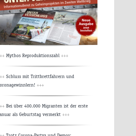
++
Mythos Reproduktionszahl
+++
++
Schluss mit Trittbrettfahrern und
oronagewinnlern!
+++
++
Bei über 400.000 Migranten ist der erste
anuar als Geburtstag vermerkt
+++
++
Trotz Corona-Partys und Demos: