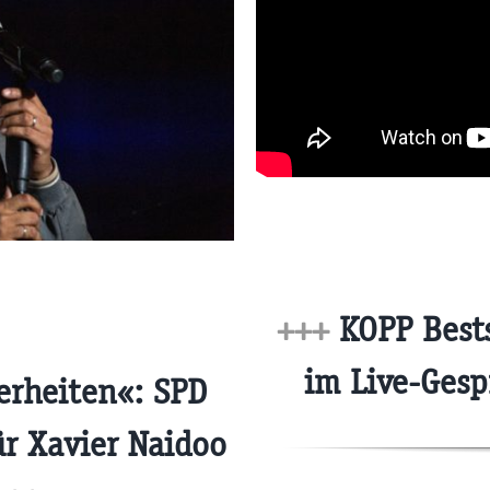
+++
KOPP Bests
im Live-Ges
rheiten«: SPD
ür Xavier Naidoo