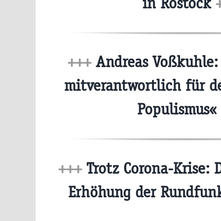
in Rostock
+++
Andreas Voßkuhle: »
mitverantwortlich für d
Populismus«
+++
Trotz Corona-Krise: D
Erhöhung der Rundfu