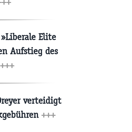
+++
Liberale Elite
en Aufstieg des
+++
reyer verteidigt
nkgebühren
+++