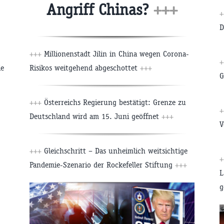
Angriff Chinas?
+++
+
D
+++
Millionenstadt Jilin in China wegen Corona-
+
ie
Risikos weitgehend abgeschottet
+++
G
+++
Österreichs Regierung bestätigt: Grenze zu
+
Deutschland wird am 15. Juni geöffnet
+++
V
+++
Gleichschritt – Das unheimlich weitsichtige
+
Pandemie-Szenario der Rockefeller Stiftung
+++
L
g