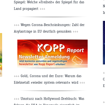
Spiegel: Welche »Freiheit« der Spiegel für das
N
Land propagiert
+++
I
+++
Wegen Corona-Beschränkungen: Zahl der
Asylanträge in EU deutlich gesunken
+++
+
+++
Gold, Corona und der Euro: Warum das
C
Edelmetall »wieder system-relevant« wird
+++
E
+++
Umsturz nach Hollywood-Drehbuch: Was
+